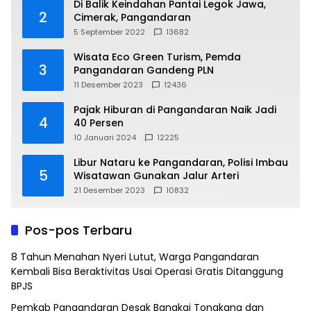
Di Balik Keindahan Pantai Legok Jawa,
2
Cimerak, Pangandaran
5 September 2022
13682
Wisata Eco Green Turism, Pemda
3
Pangandaran Gandeng PLN
11 Desember 2023
12436
Pajak Hiburan di Pangandaran Naik Jadi
4
40 Persen
10 Januari 2024
12225
Libur Nataru ke Pangandaran, Polisi Imbau
5
Wisatawan Gunakan Jalur Arteri
21 Desember 2023
10832
Pos-pos Terbaru
8 Tahun Menahan Nyeri Lutut, Warga Pangandaran
Kembali Bisa Beraktivitas Usai Operasi Gratis Ditanggung
BPJS
Pemkab Pangandaran Desak Bangkai Tongkang dan