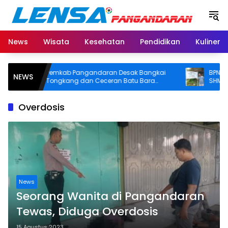
Langsung
ke
konten
News
Wisata
Kesehatan
Pendidikan
Kuliner
Pemkab Pangandaran Desak Bangkai
BPN Pangan
NEWS
Tongkang dan Ceceran Batu Bara
SHM di Pant
Segera Diangkat, Soroti Buruknya
Usut Asal-usu
Koordinasi Perusahaan
Overdosis
News
Seorang Wanita di Pangandaran
Tewas, Diduga Overdosis
15 Agustus 2023