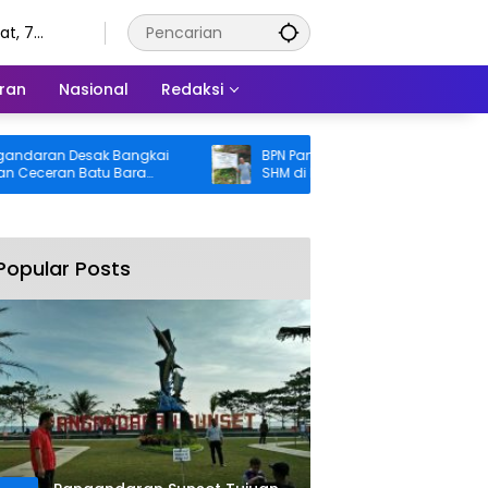
t, 7
tus 2026
ran
Nasional
Redaksi
ran Desak Bangkai
BPN Pangandaran Akan Cek Dugaan
eran Batu Bara
SHM di Pantai Madasari, Pemkab Minta
oroti Buruknya
Usut Asal-usul Sertifikat
ahaan
Popular Posts