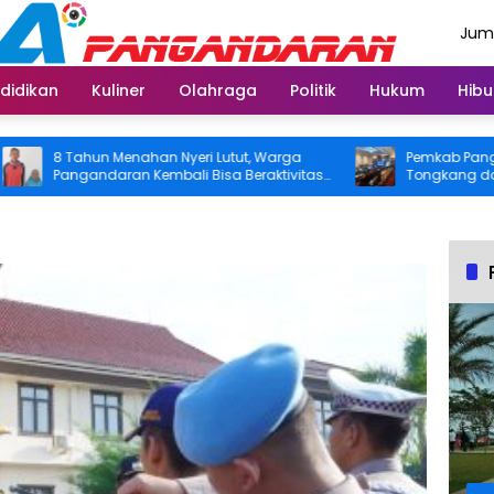
Juma
Agus
didikan
Kuliner
Olahraga
Politik
Hukum
Hibu
8 Tahun Menahan Nyeri Lutut, Warga
Pemkab Panganda
Pangandaran Kembali Bisa Beraktivitas
Tongkang dan Cec
Usai Operasi Gratis Ditanggung BPJS
Segera Diangkat, S
Koordinasi Perus