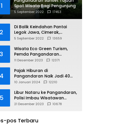
Pangandaran Sunset Tujuan
1
Spot Wisata Bagi Pengunjung
5 September 2022
17453
Di Balik Keindahan Pantai
2
Legok Jawa, Cimerak,
Pangandaran
5 September 2022
13659
Wisata Eco Green Turism,
3
Pemda Pangandaran
Gandeng PLN
11 Desember 2023
12371
Pajak Hiburan di
4
Pangandaran Naik Jadi 40
Persen
10 Januari 2024
12210
Libur Nataru ke Pangandaran,
5
Polisi Imbau Wisatawan
Gunakan Jalur Arteri
21 Desember 2023
10678
s-pos Terbaru