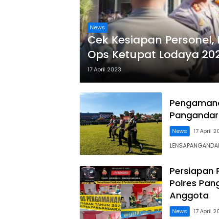
News
Cek Kesiapan Personel, 
Ops Ketupat Lodaya 20
17 April 2023
Pengamanan
Pangandar
News
17 April 
LENSAPANGANDARA
Persiapan
Polres Pan
Anggota
News
17 April 