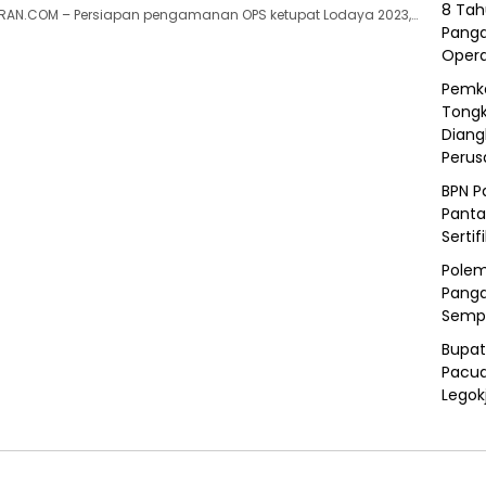
8 Tah
AN.COM – Persiapan pengamanan OPS ketupat Lodaya 2023,…
Panga
Opera
Pemka
Tongk
Diang
Peru
BPN P
Panta
Sertif
Polem
Panga
Semp
Bupat
Pacua
Legok