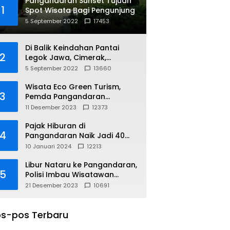
Pangandaran Sunset Tujuan
1
Spot Wisata Bagi Pengunjung
5 September 2022
17453
Di Balik Keindahan Pantai
2
Legok Jawa, Cimerak,
Pangandaran
5 September 2022
13660
Wisata Eco Green Turism,
3
Pemda Pangandaran
Gandeng PLN
11 Desember 2023
12373
Pajak Hiburan di
4
Pangandaran Naik Jadi 40
Persen
10 Januari 2024
12213
Libur Nataru ke Pangandaran,
5
Polisi Imbau Wisatawan
Gunakan Jalur Arteri
21 Desember 2023
10691
s-pos Terbaru