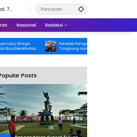
t, 7
tus 2026
ran
Nasional
Redaksi
t, Warga
Pemkab Pangandaran Desak Bangkai
eraktivitas
Tongkang dan Ceceran Batu Bara
gung BPJS
Segera Diangkat, Soroti Buruknya
Koordinasi Perusahaan
Popular Posts