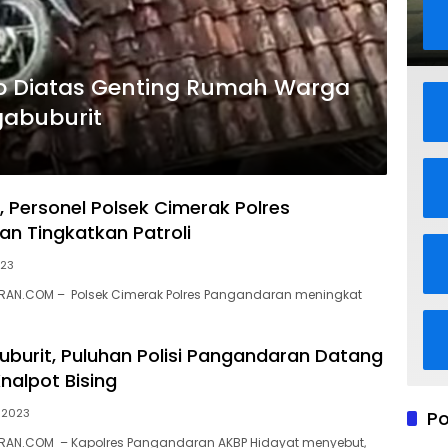
p Diatas Genting Rumah Warga
Ngabuburit
, Personel Polsek Cimerak Polres
n Tingkatkan Patroli
023
AN.COM – Polsek Cimerak Polres Pangandaran meningkat
uburit, Puluhan Polisi Pangandaran Datang
nalpot Bising
 2023
Po
AN.COM – Kapolres Pangandaran AKBP Hidayat menyebut,