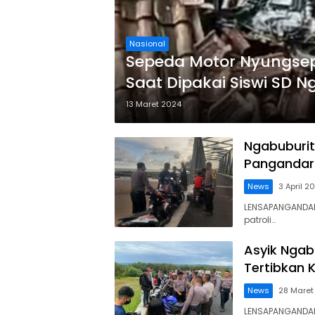
Nasional
Sepeda Motor Nyungse
Saat Dipakai Siswi SD 
13 Maret 2024
Ngabuburit
Pangandara
News
3 April 2
LENSAPANGANDAR
patroli…
Asyik Ngab
Tertibkan K
News
28 Maret
LENSAPANGANDAR