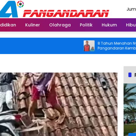
Juma
Agus
didikan
Kuliner
Olahraga
Politik
Hukum
Hibu
8 Tahun Menahan Nyeri Lutu
Pangandaran Kembali Bisa B
Usai Operasi Gratis Ditang