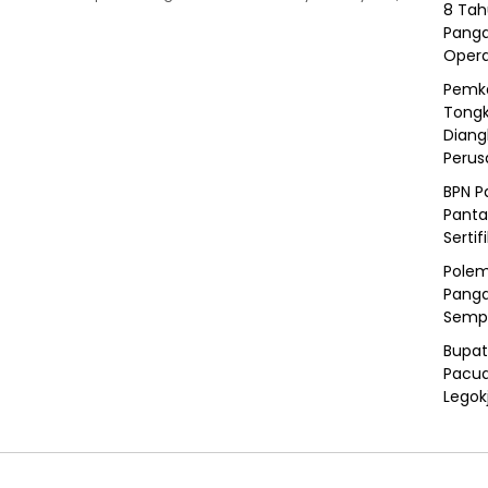
8 Tah
Panga
Opera
Pemka
Tongk
Diang
Peru
BPN P
Panta
Sertif
Polem
Panga
Semp
Bupat
Pacua
Legok