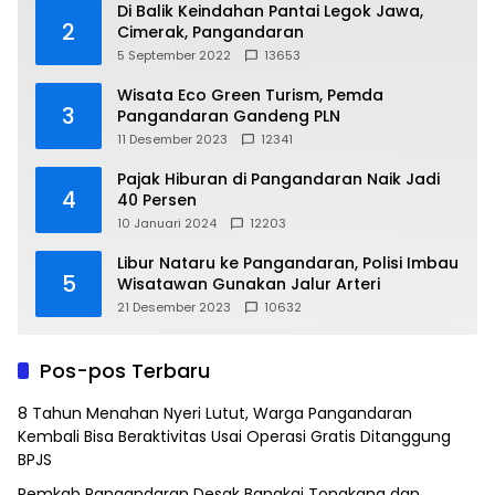
Di Balik Keindahan Pantai Legok Jawa,
2
Cimerak, Pangandaran
5 September 2022
13653
Wisata Eco Green Turism, Pemda
3
Pangandaran Gandeng PLN
11 Desember 2023
12341
Pajak Hiburan di Pangandaran Naik Jadi
4
40 Persen
10 Januari 2024
12203
Libur Nataru ke Pangandaran, Polisi Imbau
5
Wisatawan Gunakan Jalur Arteri
21 Desember 2023
10632
Pos-pos Terbaru
8 Tahun Menahan Nyeri Lutut, Warga Pangandaran
Kembali Bisa Beraktivitas Usai Operasi Gratis Ditanggung
BPJS
Pemkab Pangandaran Desak Bangkai Tongkang dan