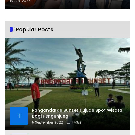
Bupati Tinjau Langsung Shelter
13 Juni 2026
Popular Posts
Pangandaran Sunset Tujuan Spot Wisata
1
Bagi Pengunjung
5 September 2022
17452