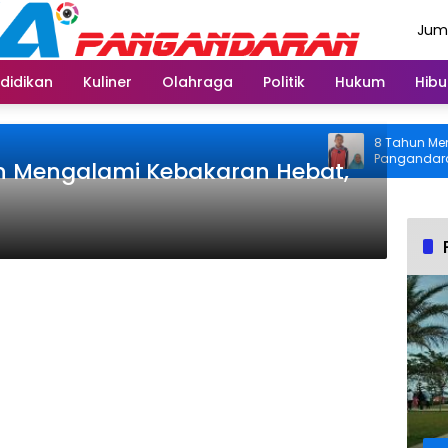
Juma
Agus
didikan
Kuliner
Olahraga
Politik
Hukum
Hibu
8 Tahun Menahan 
Pangandaran Kemb
n Mengalami Kebakaran Hebat,
Usai Operasi Gra