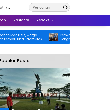
t, 7
tus 2026
ran
Nasional
Redaksi
Nyeri Lutut, Warga
Pemkab Pangandaran Desak Bangka
ali Bisa Beraktivitas
Tongkang dan Ceceran Batu Bara
tis Ditanggung BPJS
Segera Diangkat, Soroti Buruknya
Koordinasi Perusahaan
Popular Posts