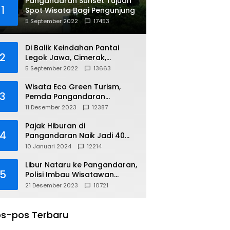
Pangandaran Sunset Tujuan
1
Spot Wisata Bagi Pengunjung
5 September 2022
17453
Di Balik Keindahan Pantai
2
Legok Jawa, Cimerak,
Pangandaran
5 September 2022
13663
Wisata Eco Green Turism,
3
Pemda Pangandaran
Gandeng PLN
11 Desember 2023
12387
Pajak Hiburan di
4
Pangandaran Naik Jadi 40
Persen
10 Januari 2024
12214
Libur Nataru ke Pangandaran,
5
Polisi Imbau Wisatawan
Gunakan Jalur Arteri
21 Desember 2023
10721
s-pos Terbaru