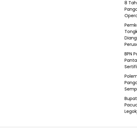
8 Tah
Panga
Opera
Pemka
Tongk
Diang
Peru
BPN P
Panta
Sertif
Polem
Panga
Semp
Bupat
Pacua
Legok