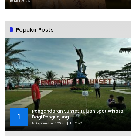
Pitriyami Tampil Nyentr
19 Mei 2026
Popular Posts
Pangandaran Sunset Tujuan Spot Wisata
1
Bagi Pengunjung
5 September 2022
17452