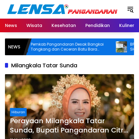
Langsung
ke
konten
News
Wisata
Kesehatan
Pendidikan
Kuliner
Pemkab Pangandaran Desak Bangkai
BPN Panga
NEWS
Tongkang dan Ceceran Batu Bara
SHM di Pan
Segera Diangkat, Soroti Buruknya
Usut Asal-u
Koordinasi Perusahaan
Milangkala Tatar Sunda
Hiburan
Perayaan Milangkala Tatar
Sunda, Bupati Pangandaran Citra