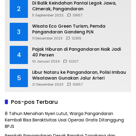
Di Balik Keindahan Pantai Legok Jawa,
2
Cimerak, Pangandaran
5 September 2022
13657
Wisata Eco Green Turism, Pemda
3
Pangandaran Gandeng PLN
11 Desember 2023
12355
Pajak Hiburan di Pangandaran Naik Jadi
4
40 Persen
10 Januari 2024
12207
Libur Nataru ke Pangandaran, Polisi Imbau
5
Wisatawan Gunakan Jalur Arteri
21 Desember 2023
10657
Pos-pos Terbaru
8 Tahun Menahan Nyeri Lutut, Warga Pangandaran
Kembali Bisa Beraktivitas Usai Operasi Gratis Ditanggung
BPJS
Pemkab Pangandaran Desak Bangkai Tongkang dan