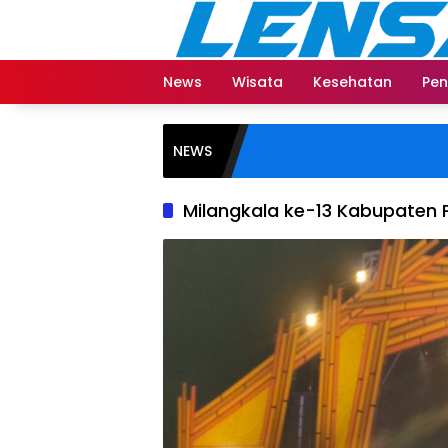
Langsung
ke
konten
News
Wisata
Kesehatan
Pen
NEWS
Milangkala ke-13 Kabupaten