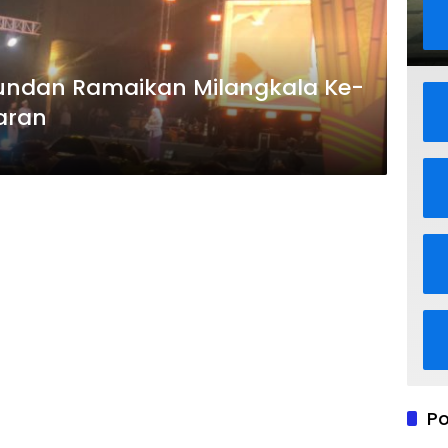
undan Ramaikan Milangkala Ke-
aran
Po