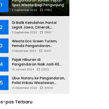
Pangandaran Sunset Tujuan
1
Spot Wisata Bagi Pengunjung
5 September 2022
17452
Di Balik Keindahan Pantai
2
Legok Jawa, Cimerak,
Pangandaran
5 September 2022
13651
Wisata Eco Green Turism,
3
Pemda Pangandaran
Gandeng PLN
11 Desember 2023
12337
Pajak Hiburan di
4
Pangandaran Naik Jadi 40
Persen
10 Januari 2024
12202
Libur Nataru ke Pangandaran,
5
Polisi Imbau Wisatawan
Gunakan Jalur Arteri
21 Desember 2023
10600
s-pos Terbaru