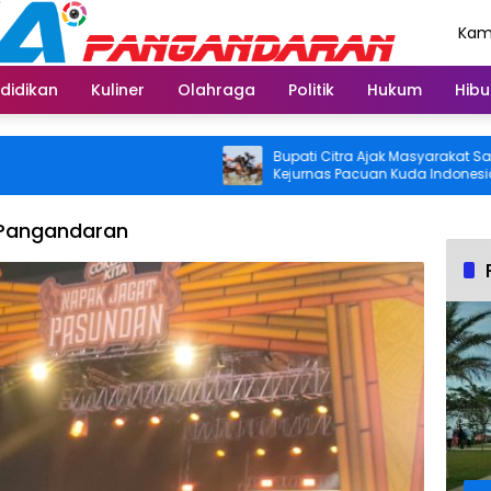
Kami
Agu
didikan
Kuliner
Olahraga
Politik
Hukum
Hibu
Bupati Citra Ajak Masyarakat Saksikan
Kejurnas Pacuan Kuda Indonesia Derby
2026 di Legokjawa
 Pangandaran