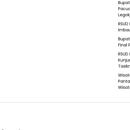
Bupat
Pacua
Legok
RSUD 
Imba
Bupat
Final 
RSUD 
Kunju
Tasik
Wisat
Panta
Wisat