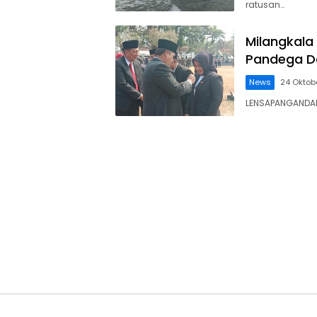
ratusan…
Milangkala
Pandega Da
News
24 Oktob
LENSAPANGANDAR