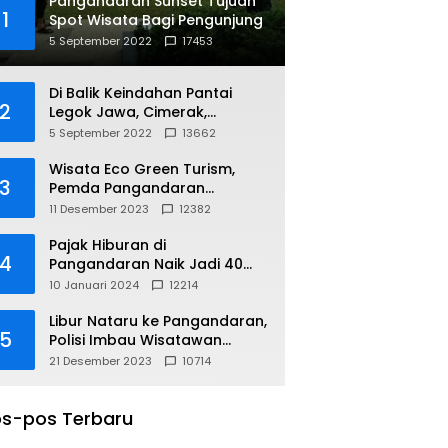
Pangandaran Sunset Tujuan
1
Spot Wisata Bagi Pengunjung
5 September 2022
17453
Di Balik Keindahan Pantai
2
Legok Jawa, Cimerak,
Pangandaran
5 September 2022
13662
Wisata Eco Green Turism,
3
Pemda Pangandaran
Gandeng PLN
11 Desember 2023
12382
Pajak Hiburan di
4
Pangandaran Naik Jadi 40
Persen
10 Januari 2024
12214
Libur Nataru ke Pangandaran,
5
Polisi Imbau Wisatawan
Gunakan Jalur Arteri
21 Desember 2023
10714
s-pos Terbaru