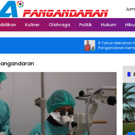
Juma
Agus
didikan
Kuliner
Olahraga
Politik
Hukum
Hibu
8 Tahun Menahan Nyeri Lut
Pangandaran Kembali Bisa 
Usai Operasi Gratis Ditang
 Pangandaran