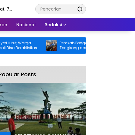
t, 7
tus 2026
ran
Nasional
Redaksi
ut, Warga
Pemkab Pangandaran Desak Bangkai
Beraktivitas
Tongkang dan Ceceran Batu Bara
gung BPJS
Segera Diangkat, Soroti Buruknya
Koordinasi Perusahaan
Popular Posts