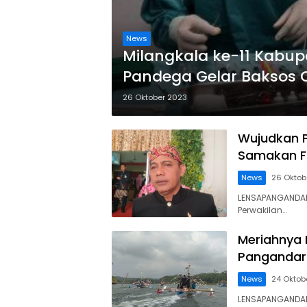
News
Milangkala ke-11 Kabu
Pandega Gelar Baksos 
26 Oktober 2023
Wujudkan 
Samakan F
News
26 Oktob
LENSAPANGANDAR
Perwakilan…
Meriahnya 
Pangandar
News
24 Oktob
LENSAPANGANDAR