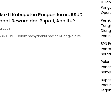
8 Tah
Panga
Opera
 ke-11 Kabupaten Pangandaran, RSUD
pat Reward dari Bupati, Apa Itu?
Pemka
Tongk
er 2023
Diang
Peru
AN.COM – Dalam menyambut meriah Milangkala ke 11…
BPN P
Panta
Sertif
Polem
Panga
Semp
Bupat
Pacua
Legok