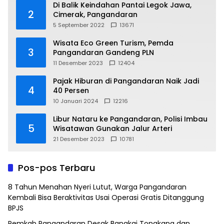
Di Balik Keindahan Pantai Legok Jawa,
2
Cimerak, Pangandaran
5 September 2022
13671
Wisata Eco Green Turism, Pemda
3
Pangandaran Gandeng PLN
11 Desember 2023
12404
Pajak Hiburan di Pangandaran Naik Jadi
4
40 Persen
10 Januari 2024
12216
Libur Nataru ke Pangandaran, Polisi Imbau
5
Wisatawan Gunakan Jalur Arteri
21 Desember 2023
10781
Pos-pos Terbaru
8 Tahun Menahan Nyeri Lutut, Warga Pangandaran
Kembali Bisa Beraktivitas Usai Operasi Gratis Ditanggung
BPJS
Pemkab Pangandaran Desak Bangkai Tongkang dan