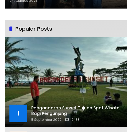
Kemajuan Pariwisata
24 Agustus 2025
Popular Posts
Pangandaran Sunset Tujuan Spot Wisata
1
Bagi Pengunjung
5 September 2022
17453