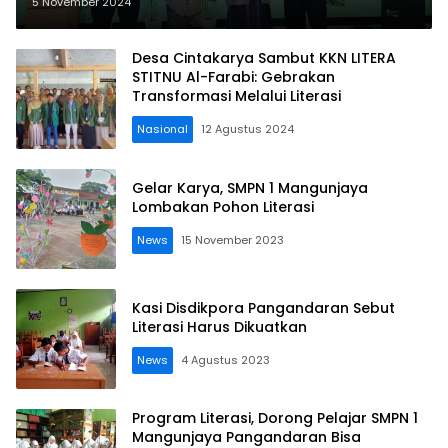
Program Andalan Literasi
5 November 2024
Desa Cintakarya Sambut KKN LITERA
STITNU Al-Farabi: Gebrakan
Transformasi Melalui Literasi
Nasional
12 Agustus 2024
Gelar Karya, SMPN 1 Mangunjaya
Lombakan Pohon Literasi
News
15 November 2023
Kasi Disdikpora Pangandaran Sebut
Literasi Harus Dikuatkan
News
4 Agustus 2023
Program Literasi, Dorong Pelajar SMPN 1
Mangunjaya Pangandaran Bisa