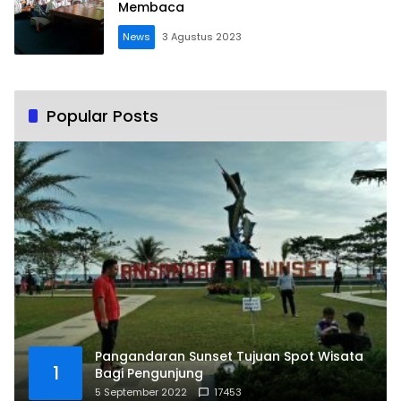
Membaca
News
3 Agustus 2023
Popular Posts
Pangandaran Sunset Tujuan Spot Wisata
1
Bagi Pengunjung
5 September 2022
17453