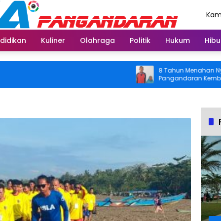
Kami
Agu
didikan
Kuliner
Olahraga
Politik
Hukum
Hibu
8 Tahun Menahan Nyeri Lut
Pangandaran Kembali Bisa 
Usai Operasi Gratis Ditang