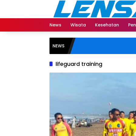
Langsung
ke
konten
News
Wisata
Kesehatan
Pen
NEWS
lifeguard training