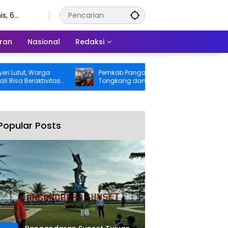
s, 6
stus 2026
ran
Nasional
Redaksi
ut, Warga
Pemkab Pangandaran Desak Bangkai
Beraktivitas
Tongkang dan Ceceran Batu Bara
gung BPJS
Segera Diangkat, Soroti Buruknya
Koordinasi Perusahaan
Popular Posts