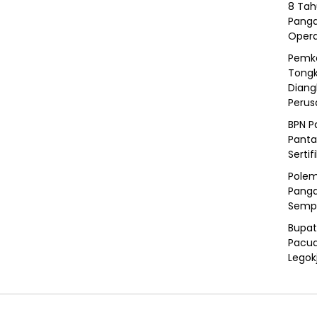
8 Tah
Panga
Opera
Pemka
Tongk
Diang
Peru
BPN P
Panta
Sertif
Polem
Panga
Semp
Bupat
Pacua
Legok