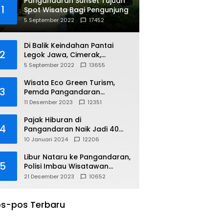
Pangandaran Sunset Tujuan
1
Spot Wisata Bagi Pengunjung
5 September 2022
17452
Di Balik Keindahan Pantai
2
Legok Jawa, Cimerak,
Pangandaran
5 September 2022
13655
Wisata Eco Green Turism,
3
Pemda Pangandaran
Gandeng PLN
11 Desember 2023
12351
Pajak Hiburan di
4
Pangandaran Naik Jadi 40
Persen
10 Januari 2024
12206
Libur Nataru ke Pangandaran,
5
Polisi Imbau Wisatawan
Gunakan Jalur Arteri
21 Desember 2023
10652
s-pos Terbaru