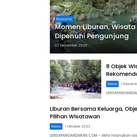
Nasional
Momen Liburan, Wisata
Dipenuhi Pengunjung
22 Desember 2023
8 Objek Wi
Rekomendas
News
1 Desemb
LENSAPANGANDAR
Liburan Bersama Keluarga, Ob
Pilihan Wisatawan
News
1 Oktober 2022
LENSAPANGANDARAN.COM – Akhir hilangkan r