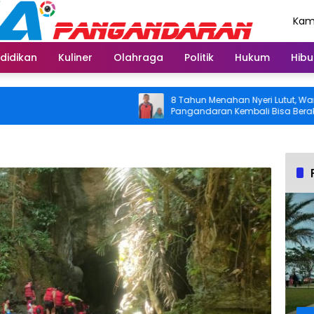
Kami
Agu
didikan
Kuliner
Olahraga
Politik
Hukum
Hibu
8 Tahun Menahan Nyeri Lutut, Warga
Pangandaran Kembali Bisa Beraktivitas
Usai Operasi Gratis Ditanggung BPJS