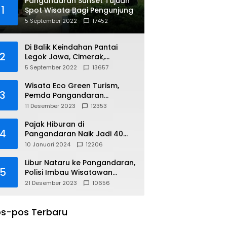
Pangandaran Sunset Tujuan
1
Spot Wisata Bagi Pengunjung
5 September 2022
17452
Di Balik Keindahan Pantai
2
Legok Jawa, Cimerak,
Pangandaran
5 September 2022
13657
Wisata Eco Green Turism,
3
Pemda Pangandaran
Gandeng PLN
11 Desember 2023
12353
Pajak Hiburan di
4
Pangandaran Naik Jadi 40
Persen
10 Januari 2024
12206
Libur Nataru ke Pangandaran,
5
Polisi Imbau Wisatawan
Gunakan Jalur Arteri
21 Desember 2023
10656
s-pos Terbaru