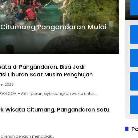
 Citumang Pangandaran Mulai
sata di Pangandaran, Bisa Jadi
i Liburan Saat Musim Penghujan
er 2023
AN.COM – Akhir pekan, ayo luangkan waktu untuk…
jek Wisata Citumang, Pangandaran Satu
Po
asa jenuh dengan mengajak…