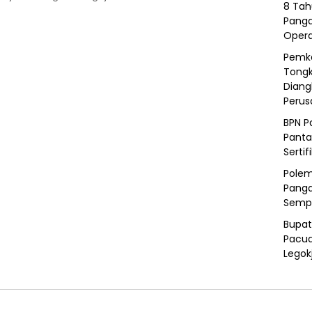
8 Tah
Panga
Opera
Pemka
Tongk
Diang
Peru
BPN P
Panta
Sertif
Polem
Panga
Semp
Bupat
Pacua
Legok