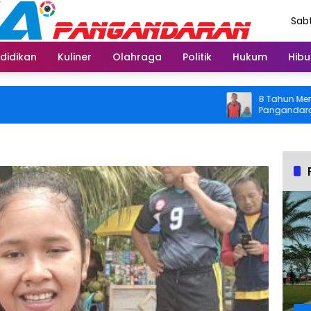
Sabt
Agu
didikan
Kuliner
Olahraga
Politik
Hukum
Hibu
8 Tahun Menahan Ny
Pangandaran Kembal
Usai Operasi Grati