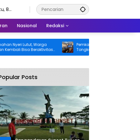
u, 8
stus 2026
ran
Nasional
Redaksi
eri Lutut, Warga
Pemkab Pangandaran Desak Bangkai
i Bisa Beraktivitas
Tongkang dan Ceceran Batu Bara
s Ditanggung BPJS
Segera Diangkat, Soroti Buruknya
Koordinasi Perusahaan
Popular Posts