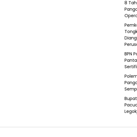
8 Tah
Panga
Opera
Pemka
Tongk
Diang
Peru
BPN P
Panta
Sertif
Polem
Panga
Semp
Bupat
Pacua
Legok