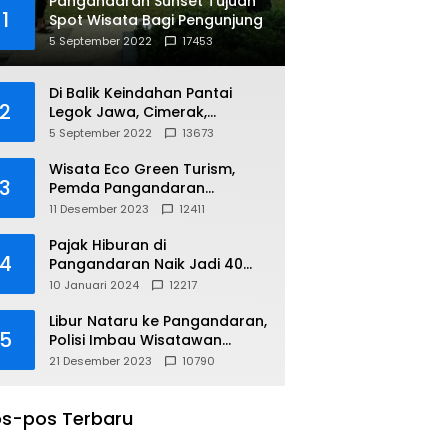
Pangandaran Sunset Tujuan
1
Spot Wisata Bagi Pengunjung
5 September 2022
17453
Di Balik Keindahan Pantai
2
Legok Jawa, Cimerak,
Pangandaran
5 September 2022
13673
Wisata Eco Green Turism,
3
Pemda Pangandaran
Gandeng PLN
11 Desember 2023
12411
Pajak Hiburan di
4
Pangandaran Naik Jadi 40
Persen
10 Januari 2024
12217
Libur Nataru ke Pangandaran,
5
Polisi Imbau Wisatawan
Gunakan Jalur Arteri
21 Desember 2023
10790
s-pos Terbaru