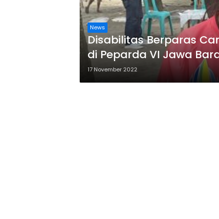
News
Disabilitas Berparas Ca
di Peparda VI Jawa Bar
17 November 2022