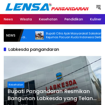
Langsung
ke
konten
News
Wisata
Kesehatan
Pendidikan
Kuliner
i, Bupati
Bupati Citra Ajak Masyarakat Saksikan
NEWS
gaan SHM di
Kejurnas Pacuan Kuda Indonesia Derby
tai
2026 di Legokjawa
Labkesda pangandaran
Kesehatan
Bupati Pangandaran Resmikan
Bangunan Labkesda yang Telan