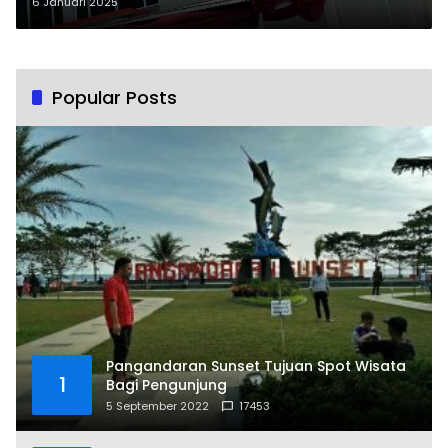
Rp5 M Lebih
6 Januari 2025
Popular Posts
Pangandaran Sunset Tujuan Spot Wisata
1
Bagi Pengunjung
5 September 2022
17453