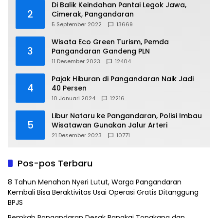
Di Balik Keindahan Pantai Legok Jawa,
2
Cimerak, Pangandaran
5 September 2022
13669
Wisata Eco Green Turism, Pemda
3
Pangandaran Gandeng PLN
11 Desember 2023
12404
Pajak Hiburan di Pangandaran Naik Jadi
4
40 Persen
10 Januari 2024
12216
Libur Nataru ke Pangandaran, Polisi Imbau
5
Wisatawan Gunakan Jalur Arteri
21 Desember 2023
10771
Pos-pos Terbaru
8 Tahun Menahan Nyeri Lutut, Warga Pangandaran
Kembali Bisa Beraktivitas Usai Operasi Gratis Ditanggung
BPJS
Pemkab Pangandaran Desak Bangkai Tongkang dan