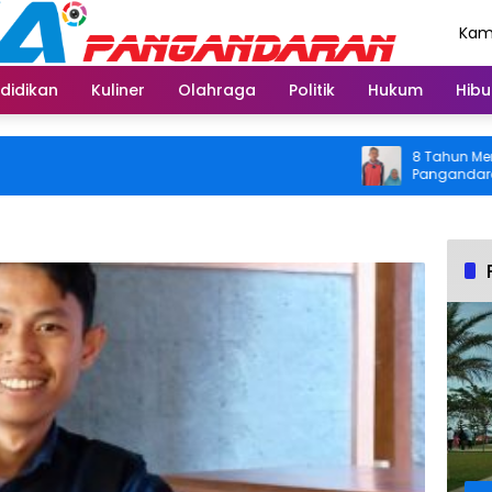
Kami
Agu
didikan
Kuliner
Olahraga
Politik
Hukum
Hibu
8 Tahun Menahan 
Pangandaran Kemb
Usai Operasi Grat