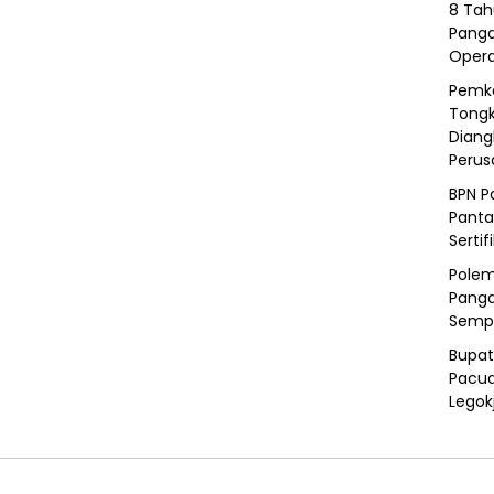
8 Tah
Panga
Opera
Pemka
Tongk
Diang
Peru
BPN P
Panta
Sertif
Polem
Panga
Semp
Bupat
Pacua
Legok