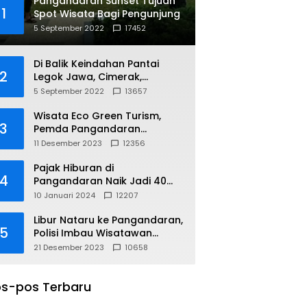
Pangandaran Sunset Tujuan
1
Spot Wisata Bagi Pengunjung
5 September 2022
17452
Di Balik Keindahan Pantai
2
Legok Jawa, Cimerak,
Pangandaran
5 September 2022
13657
Wisata Eco Green Turism,
3
Pemda Pangandaran
Gandeng PLN
11 Desember 2023
12356
Pajak Hiburan di
4
Pangandaran Naik Jadi 40
Persen
10 Januari 2024
12207
Libur Nataru ke Pangandaran,
5
Polisi Imbau Wisatawan
Gunakan Jalur Arteri
21 Desember 2023
10658
s-pos Terbaru