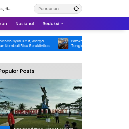
s, 6
stus 2026
ran
Nasional
Redaksi
Nyeri Lutut, Warga
Pemkab Pangandaran Desak Bangkai
ali Bisa Beraktivitas
Tongkang dan Ceceran Batu Bara
is Ditanggung BPJS
Segera Diangkat, Soroti Buruknya
Koordinasi Perusahaan
Popular Posts