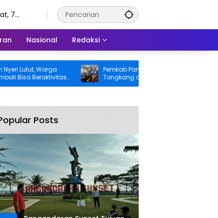
t, 7
tus 2026
ran
Nasional
Redaksi
utut, Warga
Pemkab Pangandaran Desak Bangkai
a Beraktivitas
Tongkang dan Ceceran Batu Bara
anggung BPJS
Segera Diangkat, Soroti Buruknya
Koordinasi Perusahaan
Popular Posts