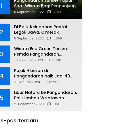
Pangandaran Sunset Tujuan
1
Spot Wisata Bagi Pengunjung
5 September 2022
17453
Di Balik Keindahan Pantai
2
Legok Jawa, Cimerak,
Pangandaran
5 September 2022
13659
Wisata Eco Green Turism,
3
Pemda Pangandaran
Gandeng PLN
11 Desember 2023
12366
Pajak Hiburan di
4
Pangandaran Naik Jadi 40
Persen
10 Januari 2024
12207
Libur Nataru ke Pangandaran,
5
Polisi Imbau Wisatawan
Gunakan Jalur Arteri
21 Desember 2023
10665
s-pos Terbaru