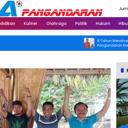
Juma
Agus
didikan
Kuliner
Olahraga
Politik
Hukum
Hibu
8 Tahun Menahan Nyeri L
Pangandaran Kembali Bis
Usai Operasi Gratis Dit