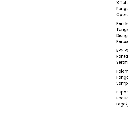
8 Tah
Panga
Opera
Pemka
Tongk
Diang
Peru
BPN P
Panta
Sertif
Polem
Panga
Semp
Bupat
Pacua
Legok