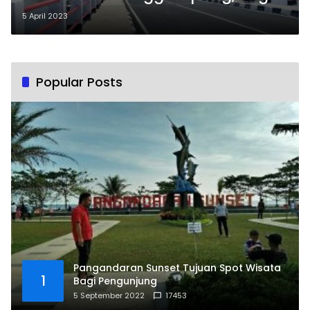
Komentar Ketua Komisi III DPRD
5 April 2023
Kabupaten Pangandaran
Popular Posts
Pangandaran Sunset Tujuan Spot Wisata
1
Bagi Pengunjung
5 September 2022
17453