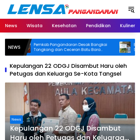
Langsung
ke
konten
News
Wisata
Kesehatan
Pendidikan
Kuliner
Pemkab Pangandaran Desak Bangkai
BPN Pan
NEWS
Tongkang dan Ceceran Batu Bara
SHM di P
Segera Diangkat, Soroti Buruknya
Usut Asal
Koordinasi Perusahaan
Kepulangan 22 ODGJ Disambut Haru oleh
Petugas dan Keluarga Se-Kota Tangsel
News
Kepulangan 22 ODGJ Disambut
Haru oleh Petugas dan Keluarga