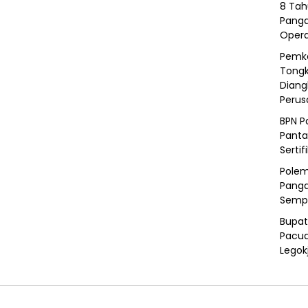
8 Tah
Panga
Opera
Pemka
Tongk
Diang
Peru
BPN P
Panta
Sertif
Polem
Panga
Semp
Bupat
Pacua
Legok