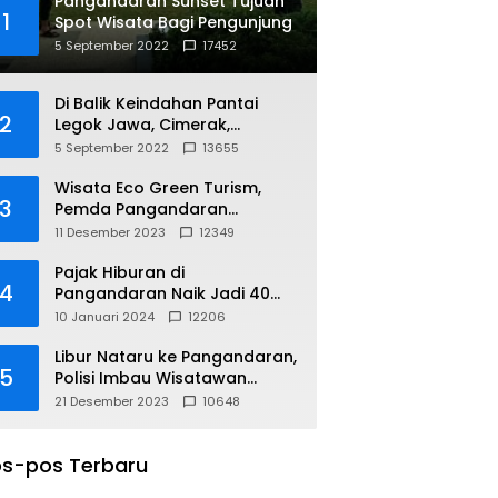
Pangandaran Sunset Tujuan
1
Spot Wisata Bagi Pengunjung
5 September 2022
17452
Di Balik Keindahan Pantai
2
Legok Jawa, Cimerak,
Pangandaran
5 September 2022
13655
Wisata Eco Green Turism,
3
Pemda Pangandaran
Gandeng PLN
11 Desember 2023
12349
Pajak Hiburan di
4
Pangandaran Naik Jadi 40
Persen
10 Januari 2024
12206
Libur Nataru ke Pangandaran,
5
Polisi Imbau Wisatawan
Gunakan Jalur Arteri
21 Desember 2023
10648
s-pos Terbaru