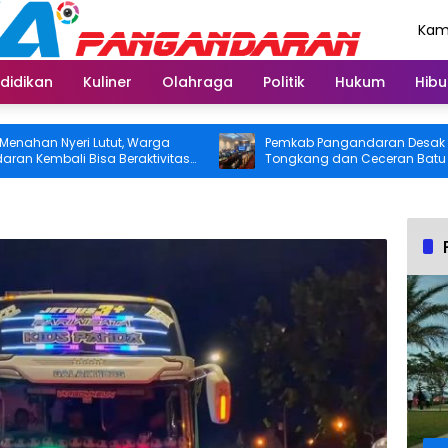
Kami
Agu
didikan
Kuliner
Olahraga
Politik
Hukum
Hibu
 Nyeri Lutut, Warga
Pemkab Pangandaran Desak Bangka
bali Bisa Beraktivitas
Tongkang dan Ceceran Batu Bara
atis Ditanggung BPJS
Segera Diangkat, Soroti Buruknya
Koordinasi Perusahaan