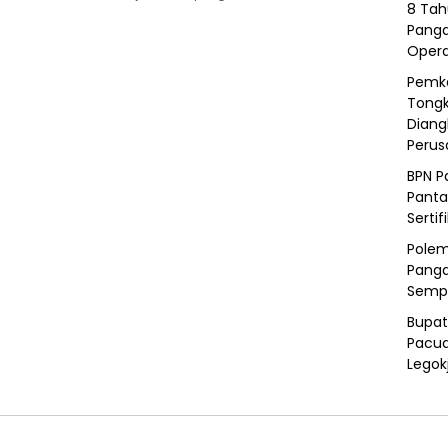
8 Tah
Panga
Opera
Pemka
Tongk
Diang
Peru
BPN P
Panta
Sertif
Polem
Panga
Semp
Bupat
Pacua
Legok