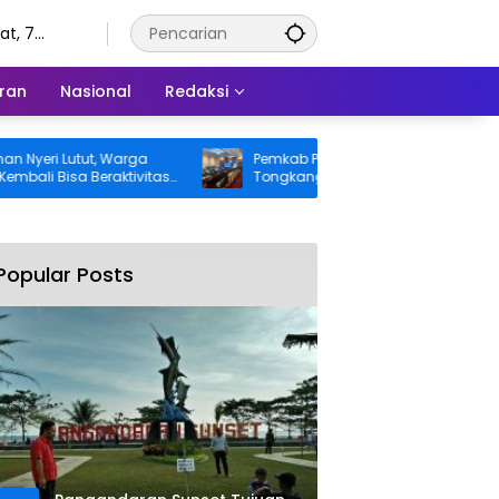
t, 7
tus 2026
ran
Nasional
Redaksi
i Lutut, Warga
Pemkab Pangandaran Desak Bangkai
Bisa Beraktivitas
Tongkang dan Ceceran Batu Bara
itanggung BPJS
Segera Diangkat, Soroti Buruknya
Koordinasi Perusahaan
Popular Posts