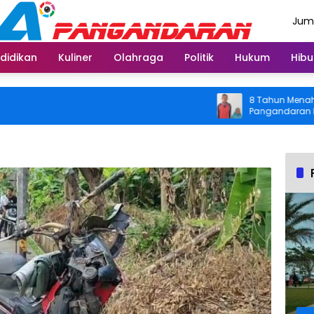
Juma
Agus
didikan
Kuliner
Olahraga
Politik
Hukum
Hibu
8 Tahun Menahan Nyer
Pangandaran Kembali 
Usai Operasi Gratis D