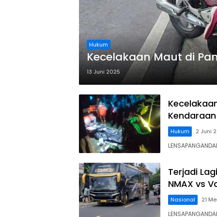
Hukum
Kecelakaan Maut di Pa
13 Juni 2025
Kecelakaan
Kendaraan 
Hukum
2 Juni 
LENSAPANGANDARA
Terjadi Lag
NMAX vs Va
Nasional
21 Me
LENSAPANGANDAR