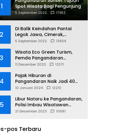
Pangandaran Sunset Tujuan
1
Spot Wisata Bagi Pengunjung
5 September 2022
17453
Di Balik Keindahan Pantai
2
Legok Jawa, Cimerak,
Pangandaran
5 September 2022
13659
Wisata Eco Green Turism,
3
Pemda Pangandaran
Gandeng PLN
11 Desember 2023
12371
Pajak Hiburan di
4
Pangandaran Naik Jadi 40
Persen
10 Januari 2024
12210
Libur Nataru ke Pangandaran,
5
Polisi Imbau Wisatawan
Gunakan Jalur Arteri
21 Desember 2023
10681
s-pos Terbaru