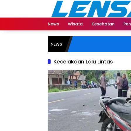
Langsung
ke
konten
News
Wisata
Kesehatan
Pen
NEWS
Kecelakaan Lalu Lintas