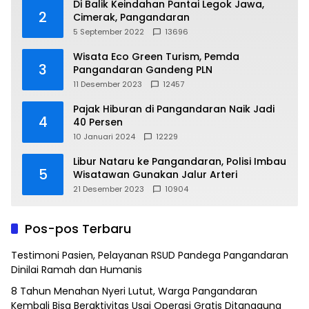
Di Balik Keindahan Pantai Legok Jawa,
2
Cimerak, Pangandaran
5 September 2022
13696
Wisata Eco Green Turism, Pemda
3
Pangandaran Gandeng PLN
11 Desember 2023
12457
Pajak Hiburan di Pangandaran Naik Jadi
4
40 Persen
10 Januari 2024
12229
Libur Nataru ke Pangandaran, Polisi Imbau
5
Wisatawan Gunakan Jalur Arteri
21 Desember 2023
10904
Pos-pos Terbaru
Testimoni Pasien, Pelayanan RSUD Pandega Pangandaran
Dinilai Ramah dan Humanis
8 Tahun Menahan Nyeri Lutut, Warga Pangandaran
Kembali Bisa Beraktivitas Usai Operasi Gratis Ditanggung