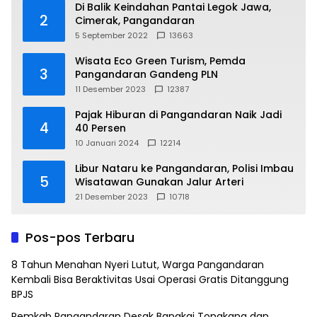
Di Balik Keindahan Pantai Legok Jawa,
2
Cimerak, Pangandaran
5 September 2022
13663
Wisata Eco Green Turism, Pemda
3
Pangandaran Gandeng PLN
11 Desember 2023
12387
Pajak Hiburan di Pangandaran Naik Jadi
4
40 Persen
10 Januari 2024
12214
Libur Nataru ke Pangandaran, Polisi Imbau
5
Wisatawan Gunakan Jalur Arteri
21 Desember 2023
10718
Pos-pos Terbaru
8 Tahun Menahan Nyeri Lutut, Warga Pangandaran
Kembali Bisa Beraktivitas Usai Operasi Gratis Ditanggung
BPJS
Pemkab Pangandaran Desak Bangkai Tongkang dan