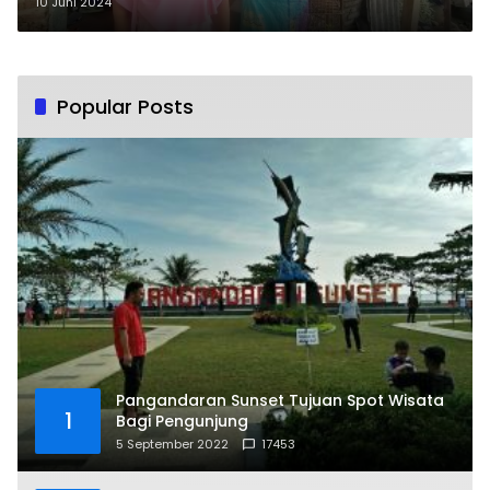
Tak Layak Huni
10 Juni 2024
Popular Posts
Pangandaran Sunset Tujuan Spot Wisata
1
Bagi Pengunjung
5 September 2022
17453