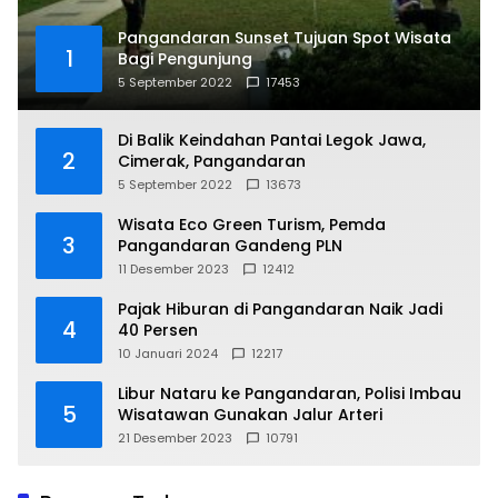
Pangandaran Sunset Tujuan Spot Wisata
1
Bagi Pengunjung
5 September 2022
17453
Di Balik Keindahan Pantai Legok Jawa,
2
Cimerak, Pangandaran
5 September 2022
13673
Wisata Eco Green Turism, Pemda
3
Pangandaran Gandeng PLN
11 Desember 2023
12412
Pajak Hiburan di Pangandaran Naik Jadi
4
40 Persen
10 Januari 2024
12217
Libur Nataru ke Pangandaran, Polisi Imbau
5
Wisatawan Gunakan Jalur Arteri
21 Desember 2023
10791