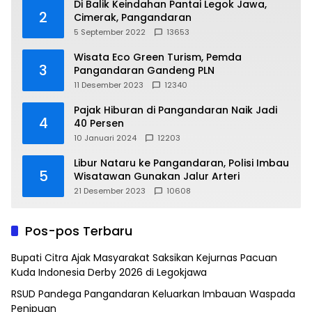
Di Balik Keindahan Pantai Legok Jawa,
2
Cimerak, Pangandaran
5 September 2022
13653
Wisata Eco Green Turism, Pemda
3
Pangandaran Gandeng PLN
11 Desember 2023
12340
Pajak Hiburan di Pangandaran Naik Jadi
4
40 Persen
10 Januari 2024
12203
Libur Nataru ke Pangandaran, Polisi Imbau
5
Wisatawan Gunakan Jalur Arteri
21 Desember 2023
10608
Pos-pos Terbaru
Bupati Citra Ajak Masyarakat Saksikan Kejurnas Pacuan
Kuda Indonesia Derby 2026 di Legokjawa
RSUD Pandega Pangandaran Keluarkan Imbauan Waspada
Penipuan