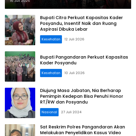
Implementasi 6 SPM di
16 Juli 2026
Pangandaran
Bupati Citra Perkuat Kapasitas Kader
Posyandu, Insentif Naik dan Ruang
Aspirasi Dibuka Lebar
Kesehatan
12 Juli 2026
Bupati Pangandaran Perkuat Kapasitas
Kader Posyandu
Kesehatan
10 Juli 2026
Diujung Masa Jabatan, Nia Berharap
Pemimpin Kedepan Bisa Penuhi Honor
RT/RW dan Posyandu
Nasional
27 Juli 2024
Sat Reskrim Polres Pangandaran Akan
Melakukan Penyelidikan Kasus Video