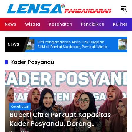
Langsung
ke
konten
News
Wisata
Kesehatan
Pendidikan
Kuliner
BPN Pangandaran Akan Cek Dugaan
Polemik
NEWS
SHM di Pantai Madasari, Pemkab Minta
Pangan
Usut Asal-usul Sertifikat
Kawasa
Kader Posyandu
Kesehatan
Bupati Citra Perkuat Kapasitas
Kader Posyandu, Dorong