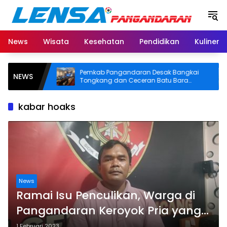
Langsung
ke
konten
News
Wisata
Kesehatan
Pendidikan
Kuliner
Warga
Pemkab Pangandaran Desak Bangkai
NEWS
ktivitas
Tongkang dan Ceceran Batu Bara
 BPJS
Segera Diangkat, Soroti Buruknya
Koordinasi Perusahaan
kabar hoaks
News
Ramai Isu Penculikan, Warga di
Pangandaran Keroyok Pria yang
Diduga Depresi, Kasat Reskrim:
1 Februari 2023