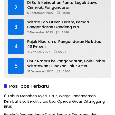
Di Balik Keindahan Pantai Legok Jawa,
2
Cimerak, Pangandaran
5 September 2022
13688
Wisata Eco Green Turism, Pemda
3
Pangandaran Gandeng PLN
11 Desember 2023
12446
Pajak Hiburan di Pangandaran Naik Jadi
4
40 Persen
10 Januari 2024
12227
Libur Nataru ke Pangandaran, Polisi Imbau
5
Wisatawan Gunakan Jalur Arteri
21 Desember 2023
10866
Pos-pos Terbaru
8 Tahun Menahan Nyeri Lutut, Warga Pangandaran
Kembali Bisa Beraktivitas Usai Operasi Gratis Ditanggung
BPJS
Pemkab Pangandaran Desak Bangkai Tongkang dan