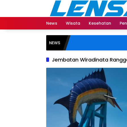
Langsung
ke
konten
News
Wisata
Kesehatan
Pen
NEWS
Jembatan Wiradinata Rangg