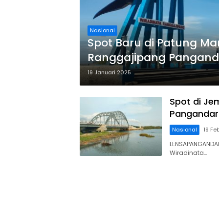
Nasional
Spot Baru di Patung Ma
Ranggajipang Pangan
19 Januari 2025
Spot di Je
Pangandara
Nasional
19 Fe
LENSAPANGANDAR
Wiradinata…