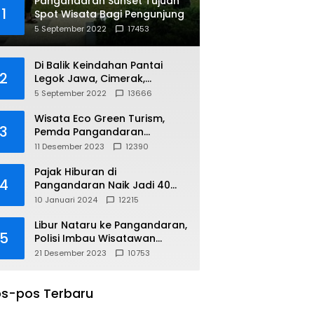
Pangandaran Sunset Tujuan
1
Spot Wisata Bagi Pengunjung
5 September 2022
17453
Di Balik Keindahan Pantai
2
Legok Jawa, Cimerak,
Pangandaran
5 September 2022
13666
Wisata Eco Green Turism,
3
Pemda Pangandaran
Gandeng PLN
11 Desember 2023
12390
Pajak Hiburan di
4
Pangandaran Naik Jadi 40
Persen
10 Januari 2024
12215
Libur Nataru ke Pangandaran,
5
Polisi Imbau Wisatawan
Gunakan Jalur Arteri
21 Desember 2023
10753
s-pos Terbaru