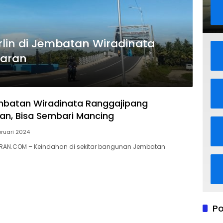
rlin di Jembatan Wiradinata
daran
mbatan Wiradinata Ranggajipang
n, Bisa Sembari Mancing
bruari 2024
AN.COM – Keindahan di sekitar bangunan Jembatan
Po