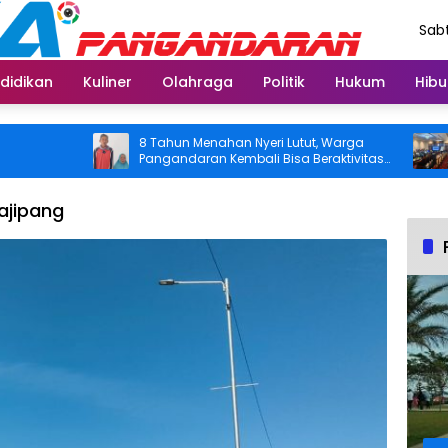
Sabt
Agu
didikan
Kuliner
Olahraga
Politik
Hukum
Hibu
8 Tahun Menahan Nyeri Lutut, Warga
Pemk
Pangandaran Kembali Bisa Beraktivitas
Tong
Usai Operasi Gratis Ditanggung BPJS
Seger
Koor
ajipang