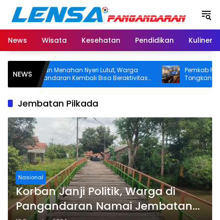
Langsung
ke
konten
News
Wisata
Kesehatan
Pendidikan
Kuliner
8 Tahun Menahan Nyeri Lutut, Warga
Pemkab Pangand
NEWS
Pangandaran Kembali Bisa Beraktivitas
Tongkang dan Ce
Usai Operasi Gratis Ditanggung BPJS
Segera Diangkat, 
Koordinasi Peru
Jembatan Pilkada
Nasional
Korban Janji Politik, Warga di
Pangandaran Namai Jembatan