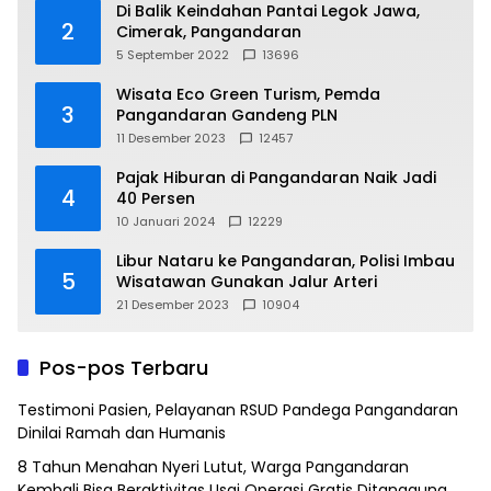
Di Balik Keindahan Pantai Legok Jawa,
2
Cimerak, Pangandaran
5 September 2022
13696
Wisata Eco Green Turism, Pemda
3
Pangandaran Gandeng PLN
11 Desember 2023
12457
Pajak Hiburan di Pangandaran Naik Jadi
4
40 Persen
10 Januari 2024
12229
Libur Nataru ke Pangandaran, Polisi Imbau
5
Wisatawan Gunakan Jalur Arteri
21 Desember 2023
10904
Pos-pos Terbaru
Testimoni Pasien, Pelayanan RSUD Pandega Pangandaran
Dinilai Ramah dan Humanis
8 Tahun Menahan Nyeri Lutut, Warga Pangandaran
Kembali Bisa Beraktivitas Usai Operasi Gratis Ditanggung