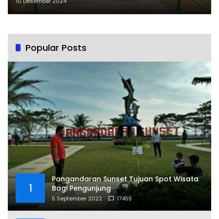
Pilkada
10 Desember 2024
Popular Posts
Pangandaran Sunset Tujuan Spot Wisata
1
Bagi Pengunjung
5 September 2022
17455