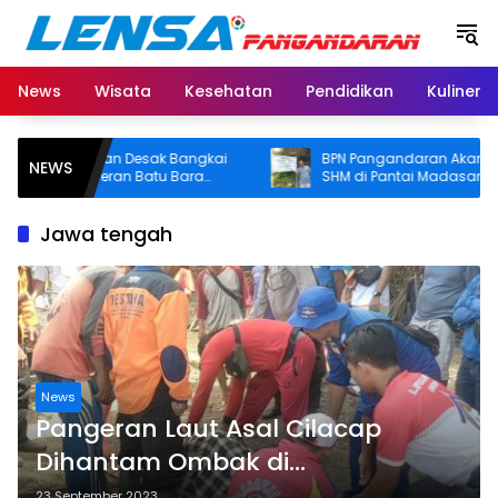
Langsung
ke
konten
News
Wisata
Kesehatan
Pendidikan
Kuliner
gandaran Desak Bangkai
BPN Pangandaran Akan Cek Dug
NEWS
an Ceceran Batu Bara
SHM di Pantai Madasari, Pemkab 
kat, Soroti Buruknya
Usut Asal-usul Sertifikat
Perusahaan
Jawa tengah
News
Pangeran Laut Asal Cilacap
Dihantam Ombak di
Pangandaran, 1 Nelayan MD
23 September 2023