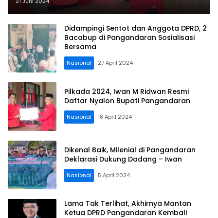
Ujang
21 Juni 2024
Didampingi Sentot dan Anggota DPRD, 2
Bacabup di Pangandaran Sosialisasi
Bersama
Nasional
27 April 2024
Pilkada 2024, Iwan M Ridwan Resmi
Daftar Nyalon Bupati Pangandaran
Nasional
18 April 2024
Dikenal Baik, Milenial di Pangandaran
Deklarasi Dukung Dadang – Iwan
Nasional
5 April 2024
Lama Tak Terlihat, Akhirnya Mantan
Ketua DPRD Pangandaran Kembali