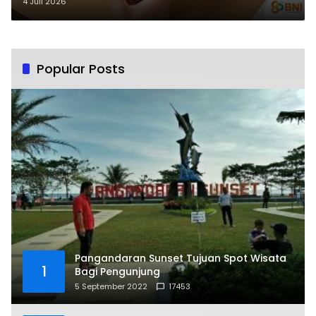
Transaksi saat Telepon Masuk
4 Juli 2026
Popular Posts
Pangandaran Sunset Tujuan Spot Wisata
1
Bagi Pengunjung
5 September 2022
17453