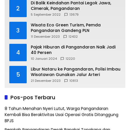
Di Balik Keindahan Pantai Legok Jawa,
2
Cimerak, Pangandaran
5 September 2022
13679
Wisata Eco Green Turism, Pemda
3
Pangandaran Gandeng PLN
11 Desember 2023
12432
Pajak Hiburan di Pangandaran Naik Jadi
4
40 Persen
10 Januari 2024
12220
Libur Nataru ke Pangandaran, Polisi Imbau
5
Wisatawan Gunakan Jalur Arteri
21 Desember 2023
10813
Pos-pos Terbaru
8 Tahun Menahan Nyeri Lutut, Warga Pangandaran
Kembali Bisa Beraktivitas Usai Operasi Gratis Ditanggung
BPJS
Pemkab Pangandaran Desak Bangkai Tongkang dan