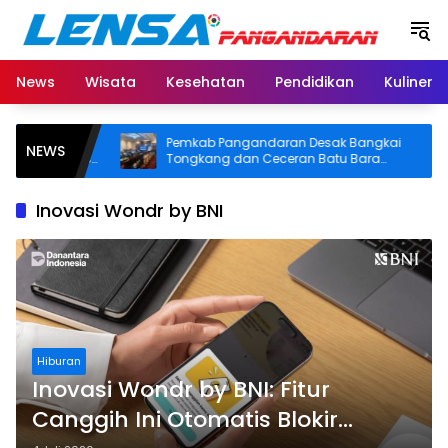
Langsung
ke
konten
News
Wisata
Kesehatan
Pendidikan
Kuliner
 Warga
Pemkab Pangandaran Desak Bangkai
NEWS
aktivitas
Tongkang dan Ceceran Batu Bara
g BPJS
Segera Diangkat, Soroti Buruknya
Koordinasi Perusahaan
Inovasi Wondr by BNI
Hiburan
Inovasi Wondr by BNI: Fitur
Canggih Ini Otomatis Blokir