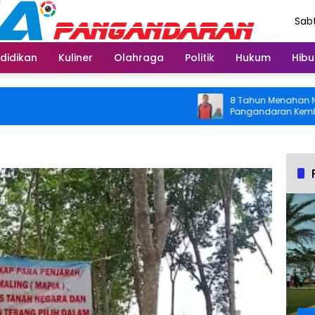
Sabt
Agu
didikan
Kuliner
Olahraga
Politik
Hukum
Hibu
8 Tahun Menahan Nyeri Lut
Pangandaran Kembali Bisa 
Usai Operasi Gratis Ditan