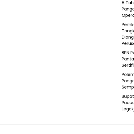
8 Tah
Panga
Opera
Pemka
Tongk
Diang
Peru
BPN P
Panta
Sertif
Polem
Panga
Semp
Bupat
Pacua
Legok