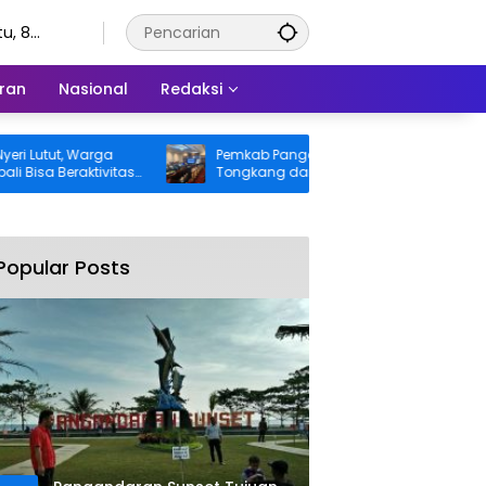
u, 8
stus 2026
ran
Nasional
Redaksi
ut, Warga
Pemkab Pangandaran Desak Bangkai
Beraktivitas
Tongkang dan Ceceran Batu Bara
ggung BPJS
Segera Diangkat, Soroti Buruknya
Koordinasi Perusahaan
Popular Posts