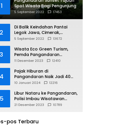
Pangandaran Sunset Tujuan
1
Spot Wisata Bagi Pengunjung
5 September 2022
17453
Di Balik Keindahan Pantai
2
Legok Jawa, Cimerak,
Pangandaran
5 September 2022
13672
Wisata Eco Green Turism,
3
Pemda Pangandaran
Gandeng PLN
11 Desember 2023
12410
Pajak Hiburan di
4
Pangandaran Naik Jadi 40
Persen
10 Januari 2024
12216
Libur Nataru ke Pangandaran,
5
Polisi Imbau Wisatawan
Gunakan Jalur Arteri
21 Desember 2023
10789
s-pos Terbaru