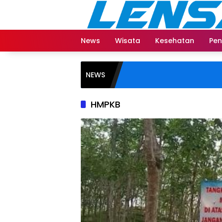
Langsung
ke
konten
News
Wisata
Kesehatan
Pen
NEWS
HMPKB