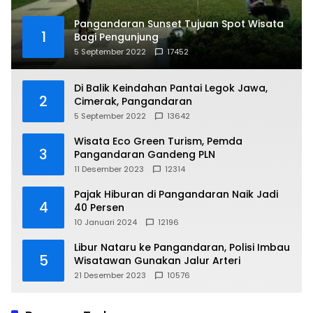
Pangandaran Sunset Tujuan Spot Wisata
1
Bagi Pengunjung
5 September 2022
17452
Di Balik Keindahan Pantai Legok Jawa,
2
Cimerak, Pangandaran
5 September 2022
13642
Wisata Eco Green Turism, Pemda
3
Pangandaran Gandeng PLN
11 Desember 2023
12314
Pajak Hiburan di Pangandaran Naik Jadi
4
40 Persen
10 Januari 2024
12196
Libur Nataru ke Pangandaran, Polisi Imbau
5
Wisatawan Gunakan Jalur Arteri
21 Desember 2023
10576