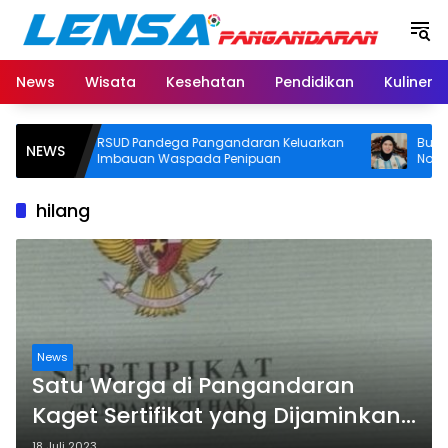
Langsung
ke
konten
News
Wisata
Kesehatan
Pendidikan
Kuliner
RSUD Pandega Pangandaran Keluarkan
Bupati Pa
NEWS
Imbauan Waspada Penipuan
Nobar Fina
Door Prize
hilang
News
Satu Warga di Pangandaran
Kaget Sertifikat yang Dijaminkan
di Bank Hilang, Kok Bisa!
18 Juli 2023