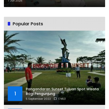
Pelecehan Seksual Dibawah
7 Juli 2025
Umur
Popular Posts
Pangandaran Sunset Tujuan Spot Wisata
1
Bagi Pengunjung
5 September 2022
17453