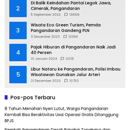
Di Balik Keindahan Pantai Legok Jawa,
2
Cimerak, Pangandaran
5 September 2022
13666
Wisata Eco Green Turism, Pemda
3
Pangandaran Gandeng PLN
11 Desember 2023
12390
Pajak Hiburan di Pangandaran Naik Jadi
4
40 Persen
10 Januari 2024
12215
Libur Nataru ke Pangandaran, Polisi Imbau
5
Wisatawan Gunakan Jalur Arteri
21 Desember 2023
10753
Pos-pos Terbaru
8 Tahun Menahan Nyeri Lutut, Warga Pangandaran
Kembali Bisa Beraktivitas Usai Operasi Gratis Ditanggung
BPJS
Pemkab Pangandaran Desak Bangkai Tongkang dan