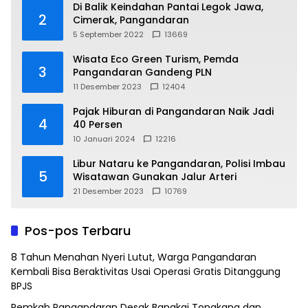
Di Balik Keindahan Pantai Legok Jawa,
2
Cimerak, Pangandaran
5 September 2022
13669
Wisata Eco Green Turism, Pemda
3
Pangandaran Gandeng PLN
11 Desember 2023
12404
Pajak Hiburan di Pangandaran Naik Jadi
4
40 Persen
10 Januari 2024
12216
Libur Nataru ke Pangandaran, Polisi Imbau
5
Wisatawan Gunakan Jalur Arteri
21 Desember 2023
10769
Pos-pos Terbaru
8 Tahun Menahan Nyeri Lutut, Warga Pangandaran
Kembali Bisa Beraktivitas Usai Operasi Gratis Ditanggung
BPJS
Pemkab Pangandaran Desak Bangkai Tongkang dan