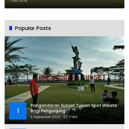
Pangandaran Jaga Persatuan
1 Juni 2026
dan Kondusivitas
Popular Posts
Pangandaran Sunset Tujuan Spot Wisata
1
Bagi Pengunjung
5 September 2022
17453