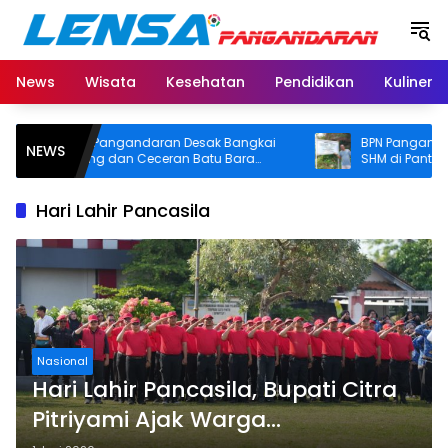
Langsung
ke
konten
News
Wisata
Kesehatan
Pendidikan
Kuliner
Pemkab Pangandaran Desak Bangkai
BPN Pangandaran 
NEWS
Tongkang dan Ceceran Batu Bara
SHM di Pantai Mad
Segera Diangkat, Soroti Buruknya
Usut Asal-usul Serti
Koordinasi Perusahaan
Hari Lahir Pancasila
Nasional
Hari Lahir Pancasila, Bupati Citra
Pitriyami Ajak Warga