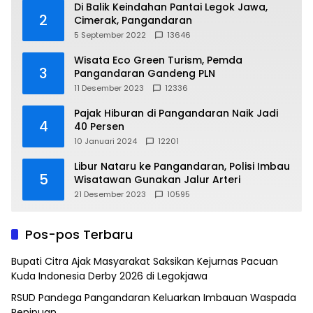
Di Balik Keindahan Pantai Legok Jawa,
2
Cimerak, Pangandaran
5 September 2022
13646
Wisata Eco Green Turism, Pemda
3
Pangandaran Gandeng PLN
11 Desember 2023
12336
Pajak Hiburan di Pangandaran Naik Jadi
4
40 Persen
10 Januari 2024
12201
Libur Nataru ke Pangandaran, Polisi Imbau
5
Wisatawan Gunakan Jalur Arteri
21 Desember 2023
10595
Pos-pos Terbaru
Bupati Citra Ajak Masyarakat Saksikan Kejurnas Pacuan
Kuda Indonesia Derby 2026 di Legokjawa
RSUD Pandega Pangandaran Keluarkan Imbauan Waspada
Penipuan