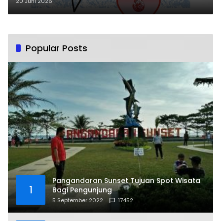
Kepedulian Donor Darah
20 Juni 2026
Popular Posts
Pangandaran Sunset Tujuan Spot Wisata
1
Bagi Pengunjung
5 September 2022
17452