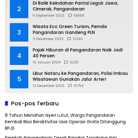
Di Balik Keindahan Pantai Legok Jawa,
2
Cimerak, Pangandaran
5 September 2022
13666
Wisata Eco Green Turism, Pemda
3
Pangandaran Gandeng PLN
11 Desember 2023
12390
Pajak Hiburan di Pangandaran Naik Jadi
4
40 Persen
10 Januari 2024
12215
Libur Nataru ke Pangandaran, Polisi Imbau
5
Wisatawan Gunakan Jalur Arteri
21 Desember 2023
10753
Pos-pos Terbaru
8 Tahun Menahan Nyeri Lutut, Warga Pangandaran
Kembali Bisa Beraktivitas Usai Operasi Gratis Ditanggung
BPJS
Pemkab Pangandaran Desak Bangkai Tongkang dan