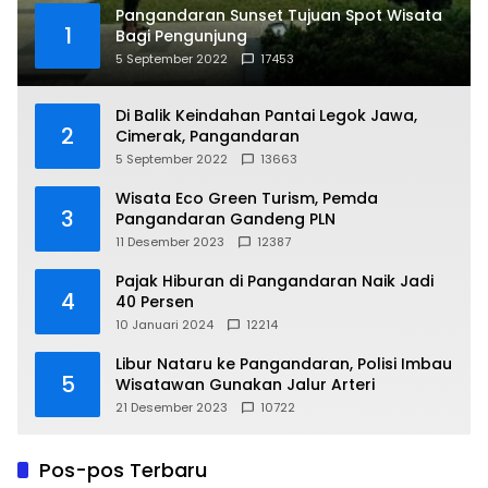
Pangandaran Sunset Tujuan Spot Wisata
1
Bagi Pengunjung
5 September 2022
17453
Di Balik Keindahan Pantai Legok Jawa,
2
Cimerak, Pangandaran
5 September 2022
13663
Wisata Eco Green Turism, Pemda
3
Pangandaran Gandeng PLN
11 Desember 2023
12387
Pajak Hiburan di Pangandaran Naik Jadi
4
40 Persen
10 Januari 2024
12214
Libur Nataru ke Pangandaran, Polisi Imbau
5
Wisatawan Gunakan Jalur Arteri
21 Desember 2023
10722
Pos-pos Terbaru