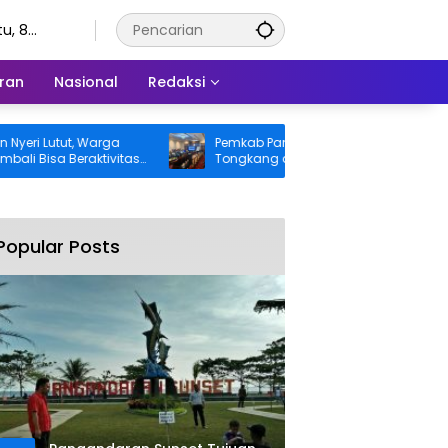
u, 8
stus 2026
ran
Nasional
Redaksi
 Lutut, Warga
Pemkab Pangandaran Desak Bangkai
isa Beraktivitas
Tongkang dan Ceceran Batu Bara
itanggung BPJS
Segera Diangkat, Soroti Buruknya
Koordinasi Perusahaan
Popular Posts