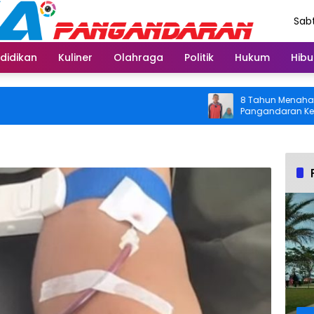
Sabt
Agu
didikan
Kuliner
Olahraga
Politik
Hukum
Hibu
8 Tahun Menahan Nyeri
Pangandaran Kembali B
Usai Operasi Gratis D