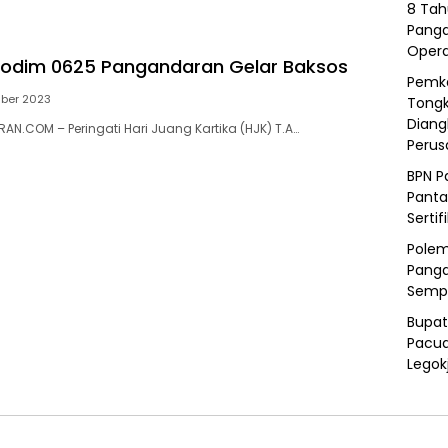
8 Tah
Panga
Opera
Kodim 0625 Pangandaran Gelar Baksos
Pemka
ber 2023
Tongk
Diang
N.COM – Peringati Hari Juang Kartika (HJK) T.A…
Peru
BPN P
Panta
Sertif
Polem
Panga
Semp
Bupat
Pacua
Legok