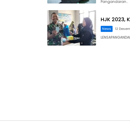
Pangandaran…
HJK 2023, 
News
12 Desem
LENSAPANGANDARA