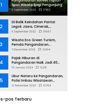
Pangandaran Sunset Tujuan
1
Spot Wisata Bagi Pengunjung
5 September 2022
17453
Di Balik Keindahan Pantai
2
Legok Jawa, Cimerak,
Pangandaran
5 September 2022
13667
Wisata Eco Green Turism,
3
Pemda Pangandaran
Gandeng PLN
11 Desember 2023
12404
Pajak Hiburan di
4
Pangandaran Naik Jadi 40
Persen
10 Januari 2024
12215
Libur Nataru ke Pangandaran,
5
Polisi Imbau Wisatawan
Gunakan Jalur Arteri
21 Desember 2023
10764
s-pos Terbaru