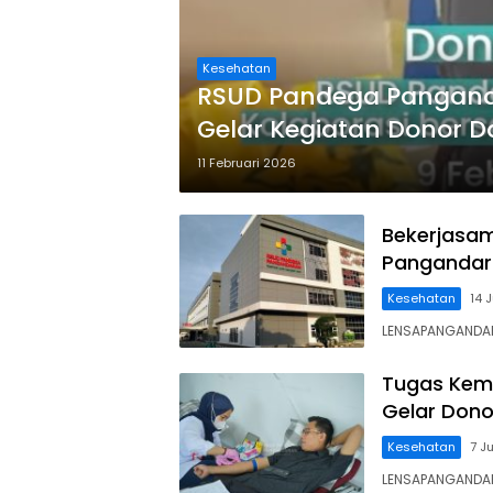
Kesehatan
RSUD Pandega Pangand
Gelar Kegiatan Donor D
11 Februari 2026
Bekerjasam
Pangandar
Kesehatan
14 
LENSAPANGANDA
Tugas Kem
Gelar Dono
Kesehatan
7 J
LENSAPANGANDAR