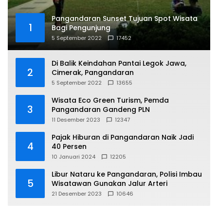
Pangandaran Sunset Tujuan Spot Wisata
1
Bagi Pengunjung
5 September 2022
17452
Di Balik Keindahan Pantai Legok Jawa,
2
Cimerak, Pangandaran
5 September 2022
13655
Wisata Eco Green Turism, Pemda
3
Pangandaran Gandeng PLN
11 Desember 2023
12347
Pajak Hiburan di Pangandaran Naik Jadi
4
40 Persen
10 Januari 2024
12205
Libur Nataru ke Pangandaran, Polisi Imbau
5
Wisatawan Gunakan Jalur Arteri
21 Desember 2023
10646