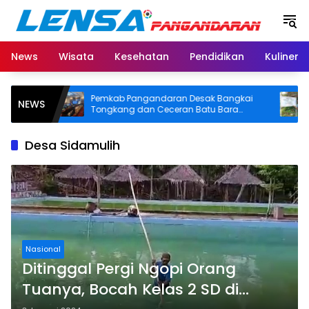
Langsung
ke
konten
News
Wisata
Kesehatan
Pendidikan
Kuliner
Pemkab Pangandaran Desak Bangkai
BPN 
NEWS
tas
Tongkang dan Ceceran Batu Bara
SHM d
Segera Diangkat, Soroti Buruknya
Usut A
Koordinasi Perusahaan
Desa Sidamulih
Nasional
Ditinggal Pergi Ngopi Orang
Tuanya, Bocah Kelas 2 SD di