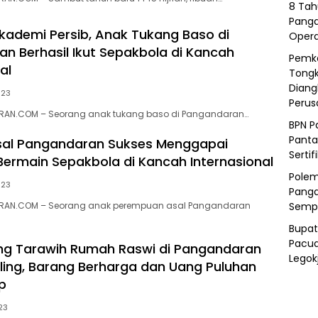
8 Tah
Panga
ademi Persib, Anak Tukang Baso di
Opera
n Berhasil Ikut Sepakbola di Kancah
Pemka
al
Tongk
Diang
023
Peru
AN.COM – Seorang anak tukang baso di Pangandaran…
BPN P
Panta
al Pangandaran Sukses Menggapai
Sertif
Bermain Sepakbola di Kancah Internasional
Polem
023
Panga
Semp
RAN.COM – Seorang anak perempuan asal Pangandaran
Bupat
Pacua
ng Tarawih Rumah Raswi di Pangandaran
Legok
ling, Barang Berharga dan Uang Puluhan
p
023