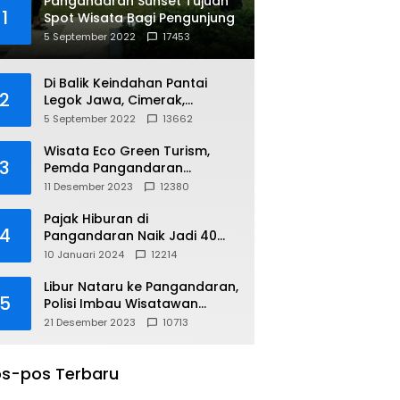
Pangandaran Sunset Tujuan
1
Spot Wisata Bagi Pengunjung
5 September 2022
17453
Di Balik Keindahan Pantai
2
Legok Jawa, Cimerak,
Pangandaran
5 September 2022
13662
Wisata Eco Green Turism,
3
Pemda Pangandaran
Gandeng PLN
11 Desember 2023
12380
Pajak Hiburan di
4
Pangandaran Naik Jadi 40
Persen
10 Januari 2024
12214
Libur Nataru ke Pangandaran,
5
Polisi Imbau Wisatawan
Gunakan Jalur Arteri
21 Desember 2023
10713
s-pos Terbaru