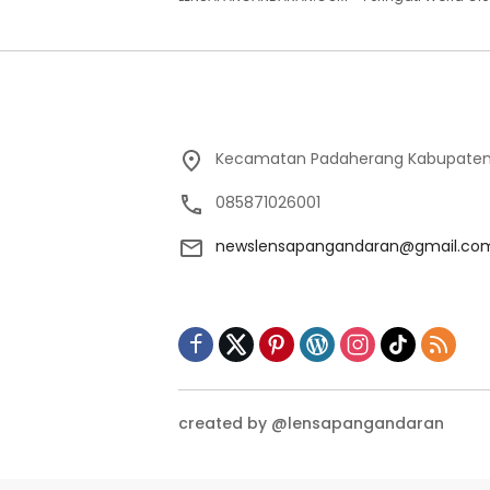
Kecamatan Padaherang Kabupaten
085871026001
newslensapangandaran@gmail.co
created by @lensapangandaran