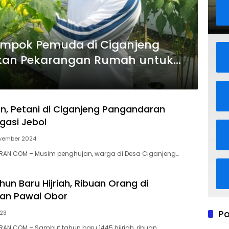
elompok Pemuda di Ciganjeng
kan Pekarangan Rumah untuk
n, Petani di Ciganjeng Pangandaran
igasi Jebol
ovember 2024
AN.COM – Musim penghujan, warga di Desa Ciganjeng…
un Baru Hijriah, Ribuan Orang di
an Pawai Obor
Po
023
N.COM – Sambut tahun baru 1445 hijriah, ribuan…