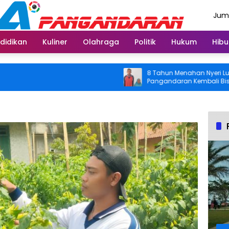
Juma
Agus
didikan
Kuliner
Olahraga
Politik
Hukum
Hibu
8 Tahun Menahan Nyeri Lutut, Warg
Pangandaran Kembali Bisa Beraktiv
Usai Operasi Gratis Ditanggung BPJ