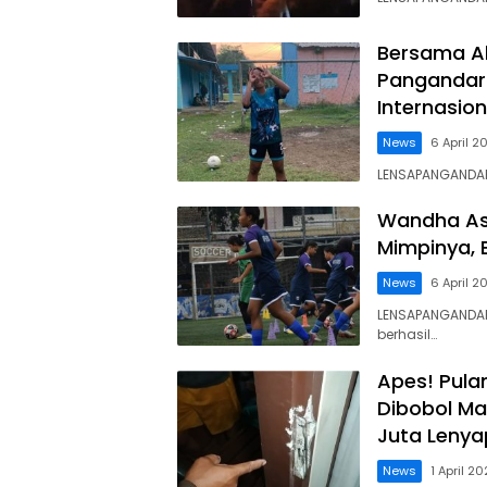
Bersama Ak
Pangandara
Internasion
News
6 April 2
LENSAPANGANDAR
Wandha As
Mimpinya, 
News
6 April 2
LENSAPANGANDA
berhasil…
Apes! Pula
Dibobol Ma
Juta Lenya
News
1 April 2