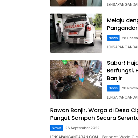
LENSAPANGANDAR
Melaju den
Pangandar
News
28 Dese
LENSAPANGANDARA
Sabar! Huj
Berfungsi,
Banjir
News
28 Nove
LENSAPANGANDARA
Rawan Banjir, Warga di Desa C
Pungut Sampah Secara Serent
News
26 September 2022
LENSAPANGANDARAN.COM – Peringati World Cl