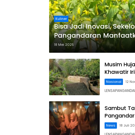
Kuliner
Bisa Jadi Inovasi, Sek
Pangandaran Manfaat
Tanam Cabe
18 Mei 2025
Musim Huja
Khawatir Ir
Nasional
12 N
LENSAPANGANDAR
Sambut Tah
Pangandar
News
18 Juli 2
LENSAPANGANDARA