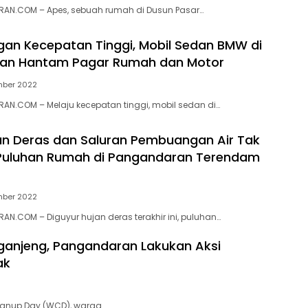
AN.COM – Apes, sebuah rumah di Dusun Pasar…
gan Kecepatan Tinggi, Mobil Sedan BMW di
an Hantam Pagar Rumah dan Motor
mber 2022
N.COM – Melaju kecepatan tinggi, mobil sedan di…
an Deras dan Saluran Pembuangan Air Tak
 Puluhan Rumah di Pangandaran Terendam
mber 2022
N.COM – Diguyur hujan deras terakhir ini, puluhan…
iganjeng, Pangandaran Lakukan Aksi
ak
eanup Day (WCD), warga…