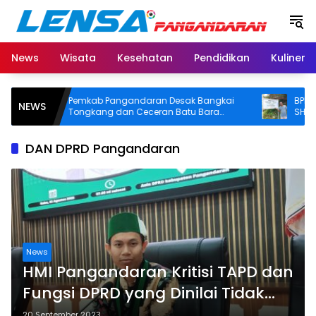
Langsung
ke
konten
News
Wisata
Kesehatan
Pendidikan
Kuliner
Pemkab Pangandaran Desak Bangkai
BPN Panga
NEWS
Tongkang dan Ceceran Batu Bara
SHM di Pan
Segera Diangkat, Soroti Buruknya
Usut Asal-u
Koordinasi Perusahaan
DAN DPRD Pangandaran
News
HMI Pangandaran Kritisi TAPD dan
Fungsi DPRD yang Dinilai Tidak
Rasional
20 September 2023