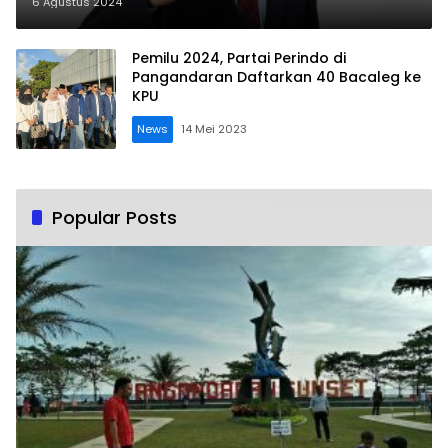
Pangandaran
6 Agustus 2024
Pemilu 2024, Partai Perindo di
Pangandaran Daftarkan 40 Bacaleg ke
KPU
News
14 Mei 2023
Popular Posts