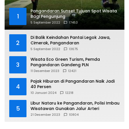
Pangandaran Sunset Tujuan Spot Wisata
1
Bagi Pengunjung
5 September 2022
17453
Di Balik Keindahan Pantai Legok Jawa,
2
Cimerak, Pangandaran
5 September 2022
13675
Wisata Eco Green Turism, Pemda
3
Pangandaran Gandeng PLN
11 Desember 2023
12421
Pajak Hiburan di Pangandaran Naik Jadi
4
40 Persen
10 Januari 2024
12218
Libur Nataru ke Pangandaran, Polisi Imbau
5
Wisatawan Gunakan Jalur Arteri
21 Desember 2023
10804