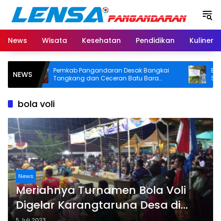
Langsung
ke
konten
News
Wisata
Kesehatan
Pendidikan
Kuliner
Pemkab Pangandaran Desak Bangkai
BPN Pan
NEWS
Tongkang dan Ceceran Batu Bara
SHM di P
Segera Diangkat, Soroti Buruknya
Usut Asal
Koordinasi Perusahaan
bola voli
News
Meriahnya Turnamen Bola Voli
Digelar Karangtaruna Desa di
Pangandaran
5 Juli 2023