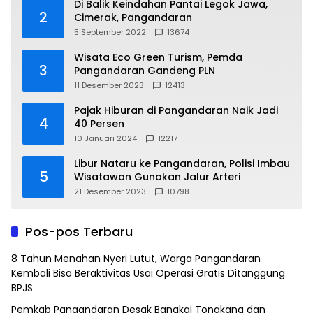
Di Balik Keindahan Pantai Legok Jawa,
2
Cimerak, Pangandaran
5 September 2022
13674
Wisata Eco Green Turism, Pemda
3
Pangandaran Gandeng PLN
11 Desember 2023
12413
Pajak Hiburan di Pangandaran Naik Jadi
4
40 Persen
10 Januari 2024
12217
Libur Nataru ke Pangandaran, Polisi Imbau
5
Wisatawan Gunakan Jalur Arteri
21 Desember 2023
10798
Pos-pos Terbaru
8 Tahun Menahan Nyeri Lutut, Warga Pangandaran
Kembali Bisa Beraktivitas Usai Operasi Gratis Ditanggung
BPJS
Pemkab Pangandaran Desak Bangkai Tongkang dan