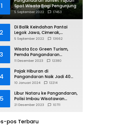
Pangandaran Sunset Tujuan
1
Spot Wisata Bagi Pengunjung
5 September 2022
17453
Di Balik Keindahan Pantai
2
Legok Jawa, Cimerak,
Pangandaran
5 September 2022
13662
Wisata Eco Green Turism,
3
Pemda Pangandaran
Gandeng PLN
11 Desember 2023
12380
Pajak Hiburan di
4
Pangandaran Naik Jadi 40
Persen
10 Januari 2024
12214
Libur Nataru ke Pangandaran,
5
Polisi Imbau Wisatawan
Gunakan Jalur Arteri
21 Desember 2023
10711
s-pos Terbaru