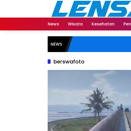
Langsung
ke
konten
News
Wisata
Kesehatan
Pen
NEWS
berswafoto