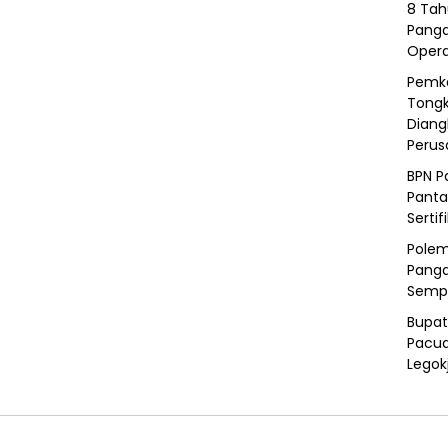
8 Tah
Panga
Opera
Pemka
Tongk
Diang
Peru
BPN P
Panta
Sertif
Polem
Panga
Semp
Bupat
Pacua
Legok