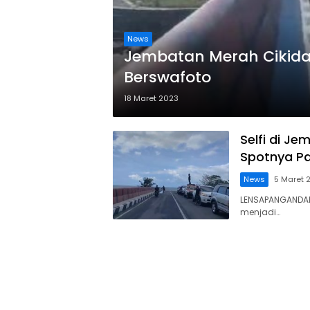
News
Jembatan Merah Cikid
Berswafoto
18 Maret 2023
Selfi di J
Spotnya P
News
5 Maret 
LENSAPANGANDA
menjadi…