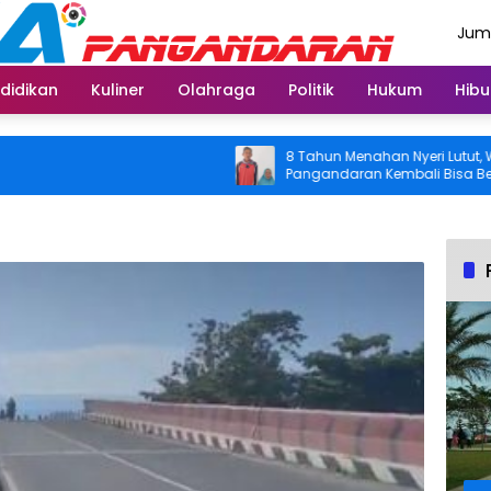
Juma
Agus
didikan
Kuliner
Olahraga
Politik
Hukum
Hibu
8 Tahun Menahan Nyeri Lutut, Warga
Pangandaran Kembali Bisa Beraktivi
Usai Operasi Gratis Ditanggung BPJS