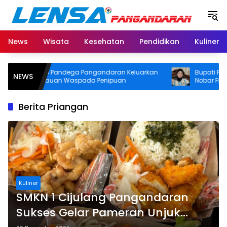
Langsung
ke
konten
News
Wisata
Kesehatan
Pendidikan
Kuliner
RSUD Pandega Pangandaran Keluarkan
Bupati Pangandar
NEWS
Imbauan Waspada Penipuan
Nobar Final Piala 
Door Prize
Berita Priangan
Kuliner
SMKN 1 Cijulang Pangandaran
Sukses Gelar Pameran Unjuk