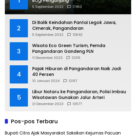
1
Bagi Pengunjung
5 September 2022
17452
Di Balik Keindahan Pantai Legok Jawa,
2
Cimerak, Pangandaran
5 September 2022
13642
Wisata Eco Green Turism, Pemda
3
Pangandaran Gandeng PLN
11 Desember 2023
12315
Pajak Hiburan di Pangandaran Naik Jadi
4
40 Persen
10 Januari 2024
12197
Libur Nataru ke Pangandaran, Polisi Imbau
5
Wisatawan Gunakan Jalur Arteri
21 Desember 2023
10577
Pos-pos Terbaru
Bupati Citra Ajak Masyarakat Saksikan Kejurnas Pacuan