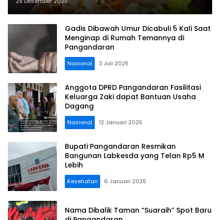
Karya Proyek Kreatif dan Bidang
29 Desember 2025
Kuliner
Gadis Dibawah Umur Dicabuli 5 Kali Saat
Menginap di Rumah Temannya di
Pangandaran
Nasional
3 Juli 2025
Anggota DPRD Pangandaran Fasilitasi
Keluarga Zaki dapat Bantuan Usaha
Dagang
Nasional
12 Januari 2025
Bupati Pangandaran Resmikan
Bangunan Labkesda yang Telan Rp5 M
Lebih
Kesehatan
6 Januari 2025
Nama Dibalik Taman “Suaraih” Spot Baru
di Pangandaran