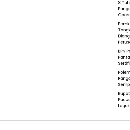
8 Tah
Panga
Opera
Pemka
Tongk
Diang
Peru
BPN P
Panta
Sertif
Polem
Panga
Semp
Bupat
Pacua
Legok