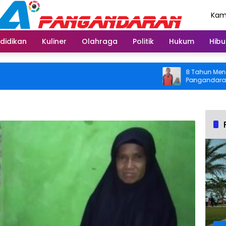
Kami
Agu
didikan
Kuliner
Olahraga
Politik
Hukum
Hibu
8 Tahun Menahan Ny
Pangandaran Kembal
Usai Operasi Gratis