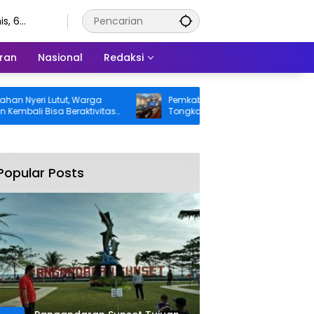
s, 6
stus 2026
ran
Nasional
Redaksi
eri Lutut, Warga
Pemkab Pangandaran Desak Bangkai
i Bisa Beraktivitas
Tongkang dan Ceceran Batu Bara
 Ditanggung BPJS
Segera Diangkat, Soroti Buruknya
Koordinasi Perusahaan
Popular Posts