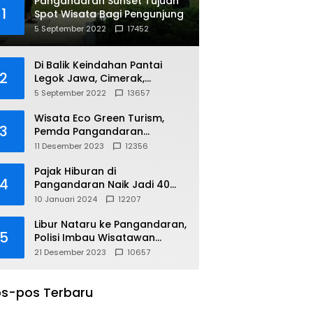
Pangandaran Sunset Tujuan
1
Spot Wisata Bagi Pengunjung
5 September 2022
17452
Di Balik Keindahan Pantai
2
Legok Jawa, Cimerak,
Pangandaran
5 September 2022
13657
Wisata Eco Green Turism,
3
Pemda Pangandaran
Gandeng PLN
11 Desember 2023
12356
Pajak Hiburan di
4
Pangandaran Naik Jadi 40
Persen
10 Januari 2024
12207
Libur Nataru ke Pangandaran,
5
Polisi Imbau Wisatawan
Gunakan Jalur Arteri
21 Desember 2023
10657
s-pos Terbaru