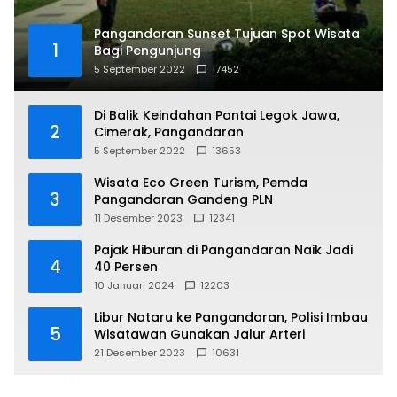
Pangandaran Sunset Tujuan Spot Wisata
1
Bagi Pengunjung
5 September 2022
17452
Di Balik Keindahan Pantai Legok Jawa,
2
Cimerak, Pangandaran
5 September 2022
13653
Wisata Eco Green Turism, Pemda
3
Pangandaran Gandeng PLN
11 Desember 2023
12341
Pajak Hiburan di Pangandaran Naik Jadi
4
40 Persen
10 Januari 2024
12203
Libur Nataru ke Pangandaran, Polisi Imbau
5
Wisatawan Gunakan Jalur Arteri
21 Desember 2023
10631