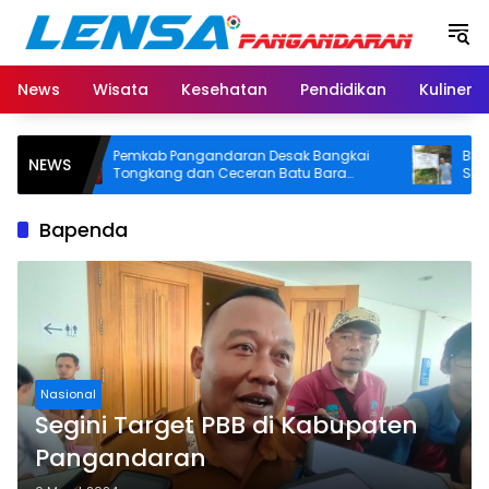
Langsung
ke
konten
News
Wisata
Kesehatan
Pendidikan
Kuliner
Pemkab Pangandaran Desak Bangkai
BPN Pang
NEWS
Tongkang dan Ceceran Batu Bara
SHM di Pa
Segera Diangkat, Soroti Buruknya
Usut Asal-
Koordinasi Perusahaan
Bapenda
Nasional
Segini Target PBB di Kabupaten
Pangandaran