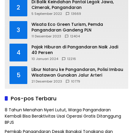
Di Balik Keindahan Pantai Legok Jawa,
2
Cimerak, Pangandaran
5 September 2022
13669
Wisata Eco Green Turism, Pemda
3
Pangandaran Gandeng PLN
11 Desember 2023
12404
Pajak Hiburan di Pangandaran Naik Jadi
4
40 Persen
10 Januari 2024
12216
Libur Nataru ke Pangandaran, Polisi Imbau
5
Wisatawan Gunakan Jalur Arteri
21 Desember 2023
10779
Pos-pos Terbaru
8 Tahun Menahan Nyeri Lutut, Warga Pangandaran
Kembali Bisa Beraktivitas Usai Operasi Gratis Ditanggung
BPJS
Pemkab Pangandaran Desak Bangkai Tongkang dan