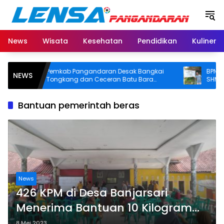
Langsung
ke
konten
News
Wisata
Kesehatan
Pendidikan
Kuliner
Pemkab Pangandaran Desak Bangkai
BPN Panga
NEWS
Tongkang dan Ceceran Batu Bara
SHM di Pan
Segera Diangkat, Soroti Buruknya
Usut Asal-us
Koordinasi Perusahaan
Bantuan pemerintah beras
News
426 KPM di Desa Banjarsari
Menerima Bantuan 10 Kilogram
Beras
8 Mei 2023